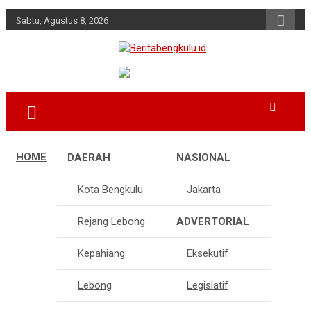
Skip
Sabtu, Agustus 8, 2026
to
content
Profesional & Independen
Beritabengkulu.id
HOME
DAERAH
NASIONAL
Kota Bengkulu
Jakarta
Rejang Lebong
ADVERTORIAL
Kepahiang
Eksekutif
Lebong
Legislatif