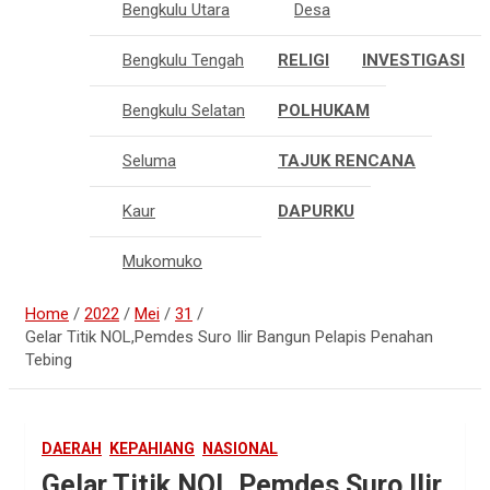
Bengkulu Utara
Desa
Bengkulu Tengah
RELIGI
INVESTIGASI
Bengkulu Selatan
POLHUKAM
Seluma
TAJUK RENCANA
Kaur
DAPURKU
Mukomuko
Home
2022
Mei
31
Gelar Titik NOL,Pemdes Suro Ilir Bangun Pelapis Penahan
Tebing
DAERAH
KEPAHIANG
NASIONAL
Gelar Titik NOL,Pemdes Suro Ilir