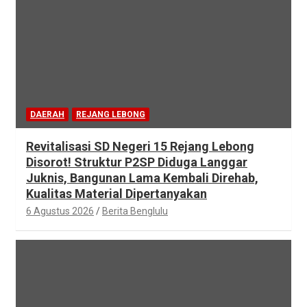
DAERAH
REJANG LEBONG
Revitalisasi SD Negeri 15 Rejang Lebong
Disorot! Struktur P2SP Diduga Langgar
Juknis, Bangunan Lama Kembali Direhab,
Kualitas Material Dipertanyakan
6 Agustus 2026
Berita Benglulu