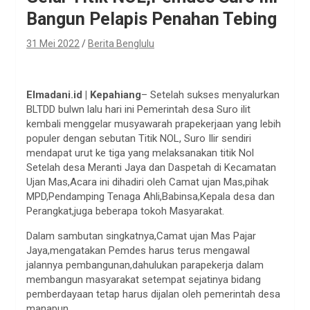
Bangun Pelapis Penahan Tebing
31 Mei 2022
Berita Benglulu
Elmadani.id | Kepahiang
– Setelah sukses menyalurkan
BLTDD bulwn lalu hari ini Pemerintah desa Suro ilit
kembali menggelar musyawarah prapekerjaan yang lebih
populer dengan sebutan Titik NOL, Suro Ilir sendiri
mendapat urut ke tiga yang melaksanakan titik Nol
Setelah desa Meranti Jaya dan Daspetah di Kecamatan
Ujan Mas,Acara ini dihadiri oleh Camat ujan Mas,pihak
MPD,Pendamping Tenaga Ahli,Babinsa,Kepala desa dan
Perangkat,juga beberapa tokoh Masyarakat.
Dalam sambutan singkatnya,Camat ujan Mas Pajar
Jaya,mengatakan Pemdes harus terus mengawal
jalannya pembangunan,dahulukan parapekerja dalam
membangun masyarakat setempat sejatinya bidang
pemberdayaan tetap harus dijalan oleh pemerintah desa
manapun.