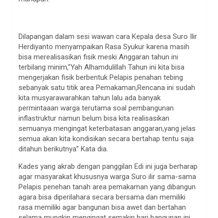
Dilapangan dalam sesi wawan cara Kepala desa Suro Ilir
Herdiyanto menyampaikan Rasa Syukur karena masih
bisa merealisasikan fisik meski Anggaran tahun ini
terbilang minim,”Yah Alhamdulillah Tahun ini kita bisa
mengerjakan fisik berbentuk Pelapis penahan tebing
sebanyak satu titik area Pemakaman,Rencana ini sudah
kita musyarawarahkan tahun lalu ada banyak
permintaaan warga terutama soal pembangunan
inflastruktur namun belum bisa kita realisasikan
semuanya mengingat keterbatasan anggaran,yang jelas
semua akan kita kondisikan secara bertahap tentu saja
ditahun berikutnya” Kata dia.
Kades yang akrab dengan panggilan Edi ini juga berharap
agar masyarakat khususnya warga Suro ilir sama-sama
Pelapis penehan tanah area pemakaman yang dibangun
agara bisa diperilahara secara bersama dan memiliki
rasa memiliki agar bangunan bisa awet dan bertahan
selama mungkin mengingat semakin hari bangunan ini