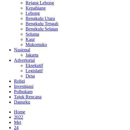
Rejang Lebong
Kepahiang
Lebong
Bengkulu Utara
Bengkulu Tengah
Bengkulu Selatan
Seluma
Kaur
Mukomuko
Nasional
Jakarta
Advertorial
Eksekutif
Legislatif
Desa
Religi
Investigasi
Polhukam
Tajuk Rencana
Dapurku
Home
2022
Mei
24