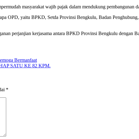
mpermudah masyarakat wajib pajak dalam mendukung pembangunan dae
berapa OPD, yaitu BPKD, Setda Provinsi Bengkulu, Badan Penghubung
nganan perjanjian kerjasama antara BPKD Provinsi Bengkulu dengan Ba
Semoga Bermanfaat
P SATU KE 82 KPM.
dai
*