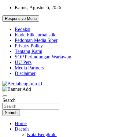
Skip
Kamis, Agustus 6, 2026
to
content
Responsive Menu
Redaksi
Kode Etik Jurnalistik
Pedoman Media Siber
Privacy Policy
Tentang Kami
SOP Perlindungan Wartawan
UU Pers
Media Partners
Disclaimer
Profesional & Independen
Beritabengkulu.id
Search
Search
Home
Daerah
Kota Bengkulu