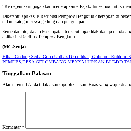
“Ke depan kami juga akan menerapkan e-Pajak. Ini semua untuk me
Diketahui aplikasi e-Retribusi Pemprov Bengkulu diterapkan di be
dalam kategori sewa gedung dan penginapan.
Sementara itu, dalam kesempatan tersebut juga dilakukan penandata
aplikasi e-Retribusi Pemprov Bengkulu.
(MC-Senja)
Navigasi
Hibah Gedung Serba Guna Unihaz Diserahkan, Gubernur Rohidin: 
PEMDES,DESA GELOMBANG MENYALURKAN BLT-DD TAHA
pos
Tinggalkan Balasan
Alamat email Anda tidak akan dipublikasikan.
Ruas yang wajib ditan
Komentar
*