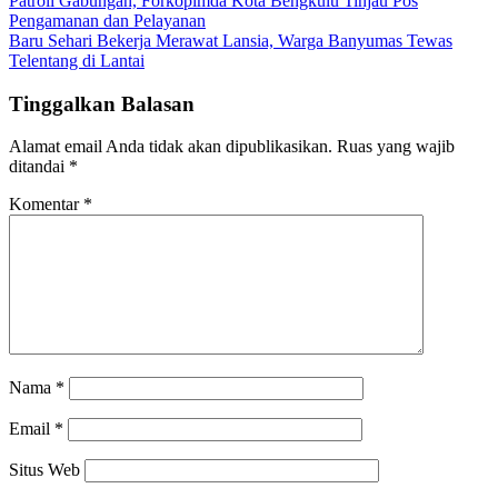
Navigasi
Patroli Gabungan, Forkopimda Kota Bengkulu Tinjau Pos
Pengamanan dan Pelayanan
pos
Baru Sehari Bekerja Merawat Lansia, Warga Banyumas Tewas
Telentang di Lantai
Tinggalkan Balasan
Alamat email Anda tidak akan dipublikasikan.
Ruas yang wajib
ditandai
*
Komentar
*
Nama
*
Email
*
Situs Web