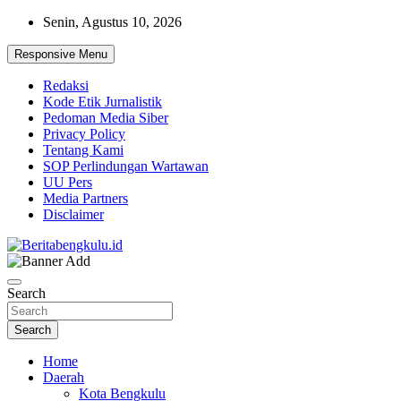
Skip
Senin, Agustus 10, 2026
to
content
Responsive Menu
Redaksi
Kode Etik Jurnalistik
Pedoman Media Siber
Privacy Policy
Tentang Kami
SOP Perlindungan Wartawan
UU Pers
Media Partners
Disclaimer
Profesional & Independen
Beritabengkulu.id
Search
Search
Home
Daerah
Kota Bengkulu