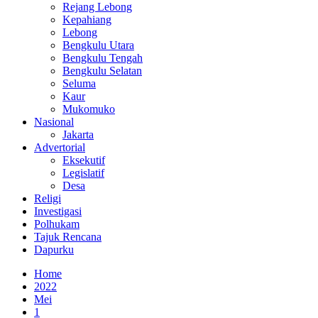
Rejang Lebong
Kepahiang
Lebong
Bengkulu Utara
Bengkulu Tengah
Bengkulu Selatan
Seluma
Kaur
Mukomuko
Nasional
Jakarta
Advertorial
Eksekutif
Legislatif
Desa
Religi
Investigasi
Polhukam
Tajuk Rencana
Dapurku
Home
2022
Mei
1