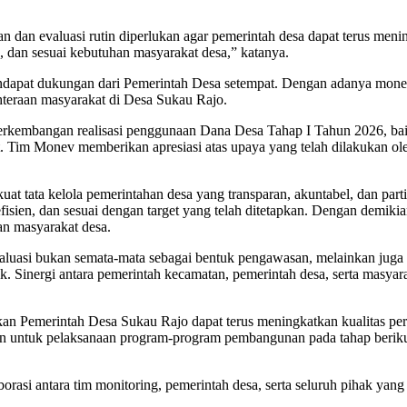
n evaluasi rutin diperlukan agar pemerintah desa dapat terus menin
n, dan sesuai kebutuhan masyarakat desa,” katanya.
endapat dukungan dari Pemerintah Desa setempat. Dengan adanya mone
teraan masyarakat di Desa Sukau Rajo.
rkembangan realisasi penggunaan Dana Desa Tahap I Tahun 2026, bai
 Tim Monev memberikan apresiasi atas upaya yang telah dilakukan o
t tata kelola pemerintahan desa yang transparan, akuntabel, dan partis
 efisien, dan sesuai dengan target yang telah ditetapkan. Dengan dem
aan masyarakat desa.
uasi bukan semata-mata sebagai bentuk pengawasan, melainkan juga
ik. Sinergi antara pemerintah kecamatan, pemerintah desa, serta mas
an Pemerintah Desa Sukau Rajo dapat terus meningkatkan kualitas pe
aikan untuk pelaksanaan program-program pembangunan pada tahap beri
aborasi antara tim monitoring, pemerintah desa, serta seluruh pihak 