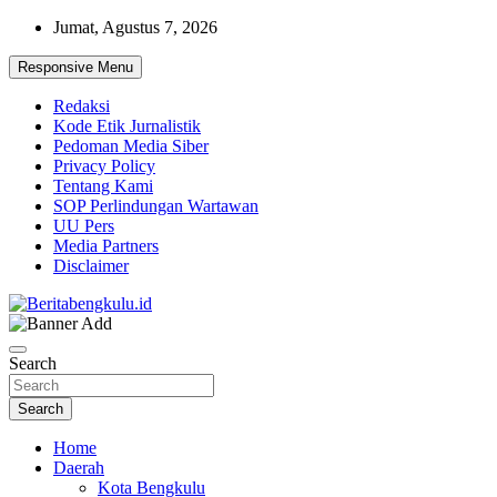
Skip
Jumat, Agustus 7, 2026
to
content
Responsive Menu
Redaksi
Kode Etik Jurnalistik
Pedoman Media Siber
Privacy Policy
Tentang Kami
SOP Perlindungan Wartawan
UU Pers
Media Partners
Disclaimer
Profesional & Independen
Beritabengkulu.id
Search
Search
Home
Daerah
Kota Bengkulu