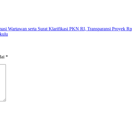
 Wartawan serta Surat Klarifikasi PKN RI, Transparansi Proyek Rp
kulu
dai
*