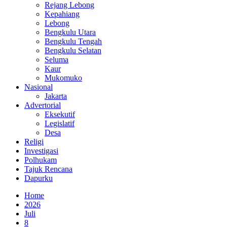
Rejang Lebong
Kepahiang
Lebong
Bengkulu Utara
Bengkulu Tengah
Bengkulu Selatan
Seluma
Kaur
Mukomuko
Nasional
Jakarta
Advertorial
Eksekutif
Legislatif
Desa
Religi
Investigasi
Polhukam
Tajuk Rencana
Dapurku
Home
2026
Juli
8