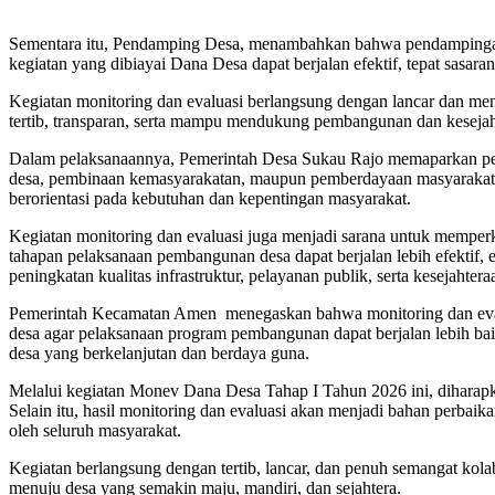
Sementara itu, Pendamping Desa, menambahkan bahwa pendampingan da
kegiatan yang dibiayai Dana Desa dapat berjalan efektif, tepat sasara
Kegiatan monitoring dan evaluasi berlangsung dengan lancar dan m
tertib, transparan, serta mampu mendukung pembangunan dan kesejah
Dalam pelaksanaannya, Pemerintah Desa Sukau Rajo memaparkan pe
desa, pembinaan kemasyarakatan, maupun pemberdayaan masyarakat.
berorientasi pada kebutuhan dan kepentingan masyarakat.
Kegiatan monitoring dan evaluasi juga menjadi sarana untuk memperkua
tahapan pelaksanaan pembangunan desa dapat berjalan lebih efektif,
peningkatan kualitas infrastruktur, pelayanan publik, serta kesejahter
Pemerintah Kecamatan Amen menegaskan bahwa monitoring dan eval
desa agar pelaksanaan program pembangunan dapat berjalan lebih ba
desa yang berkelanjutan dan berdaya guna.
Melalui kegiatan Monev Dana Desa Tahap I Tahun 2026 ini, diharapk
Selain itu, hasil monitoring dan evaluasi akan menjadi bahan perb
oleh seluruh masyarakat.
Kegiatan berlangsung dengan tertib, lancar, dan penuh semangat kol
menuju desa yang semakin maju, mandiri, dan sejahtera.