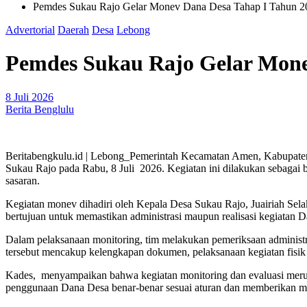
Pemdes Sukau Rajo Gelar Monev Dana Desa Tahap I Tahun 20
Advertorial
Daerah
Desa
Lebong
Pemdes Sukau Rajo Gelar Monev
8 Juli 2026
Berita Benglulu
Beritabengkulu.id | Lebong_Pemerintah Kecamatan Amen, Kabupaten
Sukau Rajo pada Rabu, 8 Juli 2026. Kegiatan ini dilakukan sebagai 
sasaran.
Kegiatan monev dihadiri oleh Kepala Desa Sukau Rajo, Juairiah Se
bertujuan untuk memastikan administrasi maupun realisasi kegiatan D
Dalam pelaksanaan monitoring, tim melakukan pemeriksaan administra
tersebut mencakup kelengkapan dokumen, pelaksanaan kegiatan fisik
Kades, menyampaikan bahwa kegiatan monitoring dan evaluasi merupa
penggunaan Dana Desa benar-benar sesuai aturan dan memberikan ma