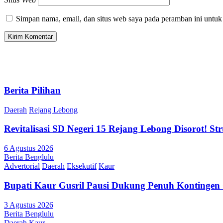
Simpan nama, email, dan situs web saya pada peramban ini untuk
Berita Pilihan
Daerah
Rejang Lebong
Revitalisasi SD Negeri 15 Rejang Lebong Disorot! 
6 Agustus 2026
Berita Benglulu
Advertorial
Daerah
Eksekutif
Kaur
Bupati Kaur Gusril Pausi Dukung Penuh Kontingen
3 Agustus 2026
Berita Benglulu
Daerah
Kaur