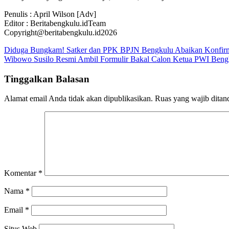
Penulis : April Wilson [Adv]
Editor : Beritabengkulu.idTeam
Copyright@beritabengkulu.id2026
Navigasi
Diduga Bungkam! Satker dan PPK BPJN Bengkulu Abaikan Konfirmasi
Wibowo Susilo Resmi Ambil Formulir Bakal Calon Ketua PWI Beng
pos
Tinggalkan Balasan
Alamat email Anda tidak akan dipublikasikan.
Ruas yang wajib ditan
Komentar
*
Nama
*
Email
*
Situs Web