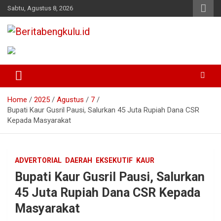
Skip
Sabtu, Agustus 8, 2026
to
content
Profesional & Independen
Beritabengkulu.id
Home
2025
Agustus
7
Bupati Kaur Gusril Pausi, Salurkan 45 Juta Rupiah Dana CSR
Kepada Masyarakat
ADVERTORIAL
DAERAH
EKSEKUTIF
KAUR
Bupati Kaur Gusril Pausi, Salurkan
45 Juta Rupiah Dana CSR Kepada
Masyarakat