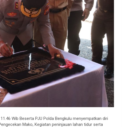
l 11.46 Wib Beserta PJU Polda Bengkulu menyempatkan diri
ngecekan Mako, Kegiatan peninjauan lahan tidur serta