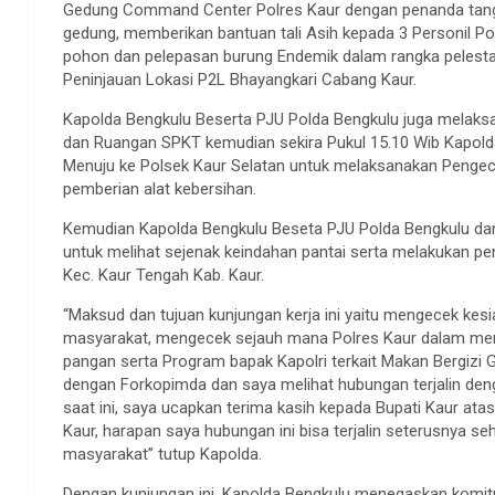
Gedung Command Center Polres Kaur dengan penanda tang
gedung, memberikan bantuan tali Asih kepada 3 Personil 
pohon dan pelepasan burung Endemik dalam rangka pelestar
Peninjauan Lokasi P2L Bhayangkari Cabang Kaur.
Kapolda Bengkulu Beserta PJU Polda Bengkulu juga melaks
dan Ruangan SPKT kemudian sekira Pukul 15.10 Wib Kapold
Menuju ke Polsek Kaur Selatan untuk melaksanakan Pengece
pemberian alat kebersihan.
Kemudian Kapolda Bengkulu Beseta PJU Polda Bengkulu dan
untuk melihat sejenak keindahan pantai serta melakukan 
Kec. Kaur Tengah Kab. Kaur.
“Maksud dan tujuan kunjungan kerja ini yaitu mengecek ke
masyarakat, mengecek sejauh mana Polres Kaur dalam mend
pangan serta Program bapak Kapolri terkait Makan Bergizi
dengan Forkopimda dan saya melihat hubungan terjalin den
saat ini, saya ucapkan terima kasih kepada Bupati Kaur
Kaur, harapan saya hubungan ini bisa terjalin seterusnya se
masyarakat” tutup Kapolda.
Dengan kunjungan ini, Kapolda Bengkulu menegaskan komit