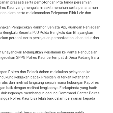
anan prasasti serta pemotongan Pita tanda peresmian
Polres Kaur yang mengalami sakit menahun serta penanaman
ian alam serta melaksanakan Pelepasan Bibit Lele dan
anakan Pengecekan Ranmor, Senjata Api, Ruangan Penjagaan
a Bengkulu Beserta PJU Polda Bengkulu dan Bhayangkari
kan personil serta peninjauan pemanfaatan lahan tidur dan
 Bhayangkari Melanjutkan Perjalanan ke Pantai Pengubaian
pengecekan SPPG Polres Kaur bertempat di Desa Padang Baru
siapan Polres dan Polsek dalam melakukan pelayanan ke
ukung kebijakan bapak Presiden RI terkait ketahanan
 Gratis dan melihat langsung sejauh mana hubungan Kapolres
gan baik dengan melihat lengkapnya Forkopimda yang hadir
 atas dukungannya membangun gedung Command Center Polres
hingga Polres Kaur bisa lebih baik dalam pelayanan kepada
mennya untuk terus meningkatkan pelayanan publik,