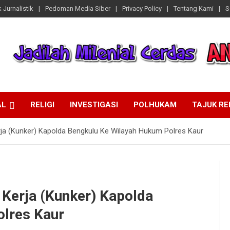
 Jurnalistik
Pedoman Media Siber
Privacy Policy
Tentang Kami
S
AL
RELIGI
INVESTIGASI
POLHUKAM
TAJUK R
ja (Kunker) Kapolda Bengkulu Ke Wilayah Hukum Polres Kaur
 Kerja (Kunker) Kapolda
lres Kaur