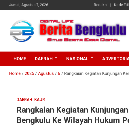
Skip
Jumat, Agustus 7, 2026
Redaksi
Kode Etik
to
content
Profesional & Independen
Beritabengkulu.id
HOME
DAERAH
NASIONAL
ADVERTORI
Home
2025
Agustus
6
Rangkaian Kegiatan Kunjungan Ker
DAERAH
KAUR
Rangkaian Kegiatan Kunjungan
Bengkulu Ke Wilayah Hukum Po