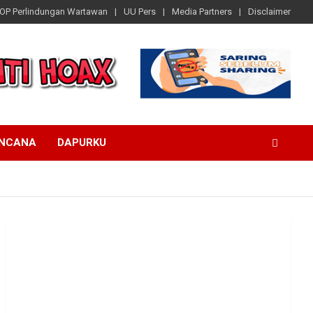
OP Perlindungan Wartawan
UU Pers
Media Partners
Disclaimer
ENCANA
DAPURKU