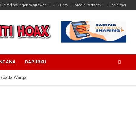
OP Perlindungan Wartawan
UU Pers
Media Partners
Disclaimer
ENCANA
DAPURKU
 Kepada Warga