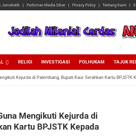
 Jurnalistik
Pedoman Media Siber
Privacy Policy
Tentang Kami
S
AL
RELIGI
INVESTIGASI
POLHUKAM
TAJUK R
ngikuti Kejurda di Palembang, Bupati Kaur Serahkan Kartu BPJSTK
una Mengikuti Kejurda di
hkan Kartu BPJSTK Kepada