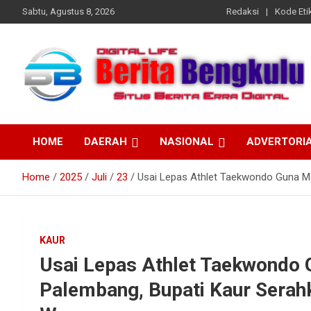
Skip
Sabtu, Agustus 8, 2026
Redaksi
Kode Etik
to
content
Profesional & Independen
Beritabengkulu.id
HOME
DAERAH
NASIONAL
ADVERTORI
Home
2025
Juli
23
Usai Lepas Athlet Taekwondo Guna Me
KAUR
Usai Lepas Athlet Taekwondo G
Palembang, Bupati Kaur Sera