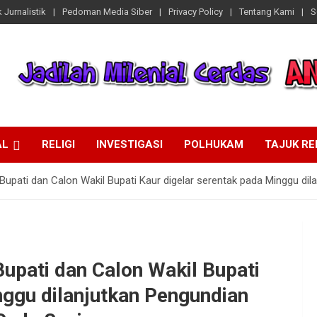
 Jurnalistik
Pedoman Media Siber
Privacy Policy
Tentang Kami
S
AL
RELIGI
INVESTIGASI
POLHUKAM
TAJUK R
Bupati dan Calon Wakil Bupati Kaur digelar serentak pada Minggu d
upati dan Calon Wakil Bupati
nggu dilanjutkan Pengundian