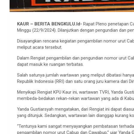
KAUR – BERITA BENGKULU.Id-
Rapat Pleno penetapan Cal
Minggu (22/9/2024). Dilanjutkan dengan pengundian dan pe
Disayangkan rencana kegiatan pengambilan nomor urut Ca
meliput acara tersebut.
Dalam Rengiat pengambilan dan pengundian nomor urut Ca
dapat masuk ke ruangan terbatas.
Salah satunya jumlah wartawan yang meliput dibatasi hanya
Republik Indonesia (RRI) dan satu orang juru kamera dari D
Menyikapi Rengiat KPU Kaur ini, wartawan TVRI, Yanda Gus
membeda-bedakan rekan-rekan wartawan yang ada di Kabu
Yanda Gustiarsyah mengatakan, dari Rengiat ini dapat d
yang ditunjuk. Sedangkan, wartawan lain dianggap kurang k
“Tentunya kami sangat menyayangkan pembatasan terhadap
pengambilan nomor urut Cabup dan Cawabup,” ujar Yanda G