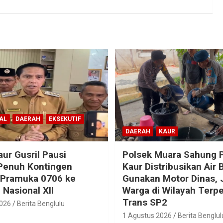
AL
DAERAH
EKSEKUTIF
DAERAH
KAUR
aur Gusril Pausi
Polsek Muara Sahung P
Penuh Kontingen
Kaur Distribusikan Air 
 Pramuka 0706 ke
Gunakan Motor Dinas,
Nasional XII
Warga di Wilayah Terpe
Trans SP2
2026
Berita Benglulu
1 Agustus 2026
Berita Benglul