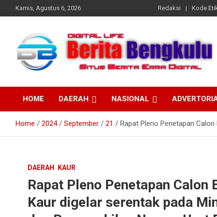
Skip
Kamis, Agustus 6, 2026
Redaksi
Kode Etik
to
content
Profesional & Independen
Beritabengkulu.id
HOME
DAERAH
NASIONAL
ADVERTORI
Home
2024
September
21
Rapat Pleno Penetapan Calon 
DAERAH
KAUR
Rapat Pleno Penetapan Calon B
Kaur digelar serentak pada Mi