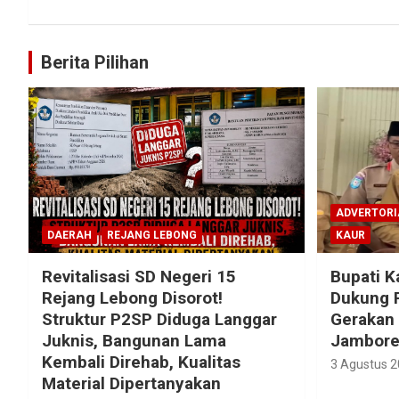
Berita Pilihan
ADVERTORI
DAERAH
REJANG LEBONG
KAUR
Revitalisasi SD Negeri 15
Bupati K
Rejang Lebong Disorot!
Dukung 
Struktur P2SP Diduga Langgar
Gerakan
Juknis, Bangunan Lama
Jambore 
Kembali Direhab, Kualitas
3 Agustus 
Material Dipertanyakan