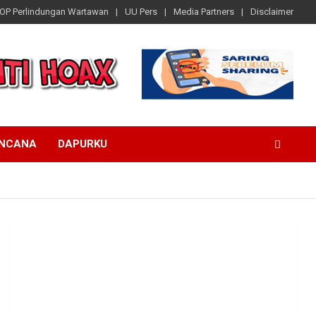
OP Perlindungan Wartawan
UU Pers
Media Partners
Disclaimer
ENCANA
DAPURKU