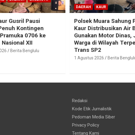
DAERAH
KAUR
aur Gusril Pausi
Polsek Muara Sahung P
Penuh Kontingen
Kaur Distribusikan Air 
 Pramuka 0706 ke
Gunakan Motor Dinas,
Nasional XII
Warga di Wilayah Terpe
Trans SP2
2026
Berita Benglulu
1 Agustus 2026
Berita Benglul
Redaksi
Kode Etik Jurnalistik
Pedoman Media Siber
Privacy Policy
Tentang Kami