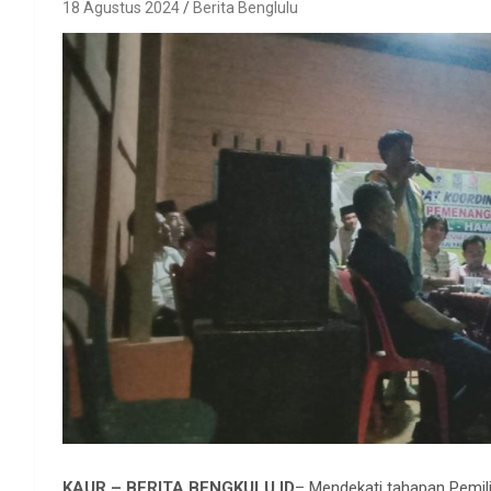
18 Agustus 2024
Berita Benglulu
KAUR – BERITA BENGKULU.ID
– Mendekati tahapan Pemili