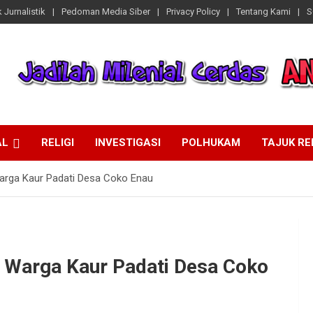
 Jurnalistik
Pedoman Media Siber
Privacy Policy
Tentang Kami
S
AL
RELIGI
INVESTIGASI
POLHUKAM
TAJUK R
Warga Kaur Padati Desa Coko Enau
n Warga Kaur Padati Desa Coko