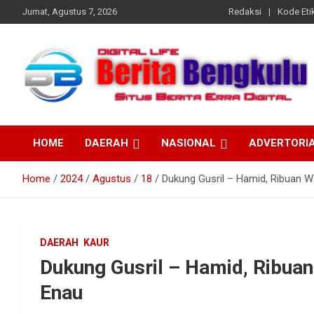
Skip
Jumat, Agustus 7, 2026
Redaksi
Kode Etik
to
content
Profesional & Independen
Beritabengkulu.id
HOME
DAERAH
NASIONAL
ADVERTORI
Home
2024
Agustus
18
Dukung Gusril – Hamid, Ribuan 
DAERAH
KAUR
Dukung Gusril – Hamid, Ribua
Enau