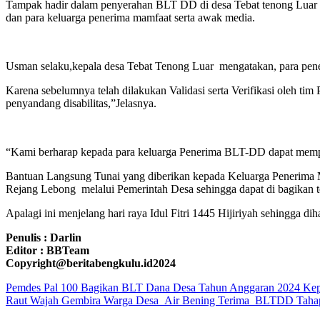
Tampak hadir dalam penyerahan BLT DD di desa Tebat tenong Luar 
dan para keluarga penerima mamfaat serta awak media.
Usman selaku,kepala desa Tebat Tenong Luar mengatakan, para pener
Karena sebelumnya telah dilakukan Validasi serta Verifikasi oleh t
penyandang disabilitas,”Jelasnya.
“Kami berharap kepada para keluarga Penerima BLT-DD dapat memp
Bantuan Langsung Tunai yang diberikan kepada Keluarga Penerima Ma
Rejang Lebong melalui Pemerintah Desa sehingga dapat di bagikan 
Apalagi ini menjelang hari raya Idul Fitri 1445 Hijiriyah sehingga
Penulis : Darlin
Editor : BBTeam
Copyright@beritabengkulu.id2024
Navigasi
Pemdes Pal 100 Bagikan BLT Dana Desa Tahun Anggaran 2024 Kep
Raut Wajah Gembira Warga Desa Air Bening Terima BLTDD Tahap
pos