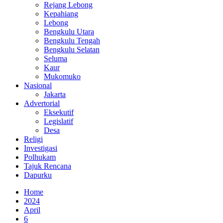
Rejang Lebong
Kepahiang
Lebong
Bengkulu Utara
Bengkulu Tengah
Bengkulu Selatan
Seluma
Kaur
Mukomuko
Nasional
Jakarta
Advertorial
Eksekutif
Legislatif
Desa
Religi
Investigasi
Polhukam
Tajuk Rencana
Dapurku
Home
2024
April
6