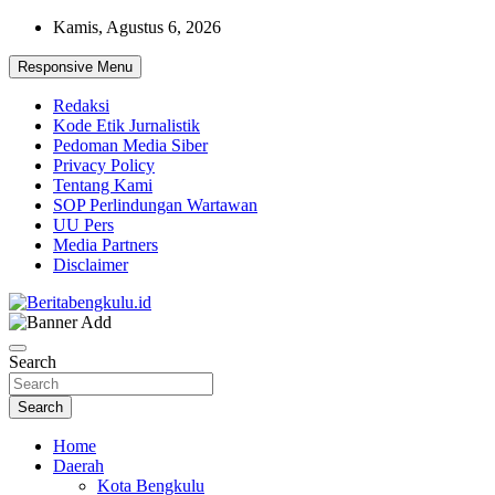
Skip
Kamis, Agustus 6, 2026
to
content
Responsive Menu
Redaksi
Kode Etik Jurnalistik
Pedoman Media Siber
Privacy Policy
Tentang Kami
SOP Perlindungan Wartawan
UU Pers
Media Partners
Disclaimer
Profesional & Independen
Beritabengkulu.id
Search
Search
Home
Daerah
Kota Bengkulu