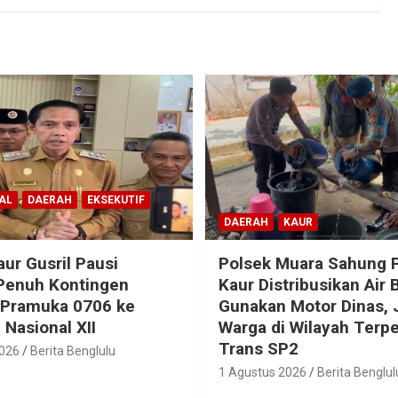
AL
DAERAH
EKSEKUTIF
DAERAH
KAUR
aur Gusril Pausi
Polsek Muara Sahung P
Penuh Kontingen
Kaur Distribusikan Air 
 Pramuka 0706 ke
Gunakan Motor Dinas,
Nasional XII
Warga di Wilayah Terpe
Trans SP2
2026
Berita Benglulu
1 Agustus 2026
Berita Benglul