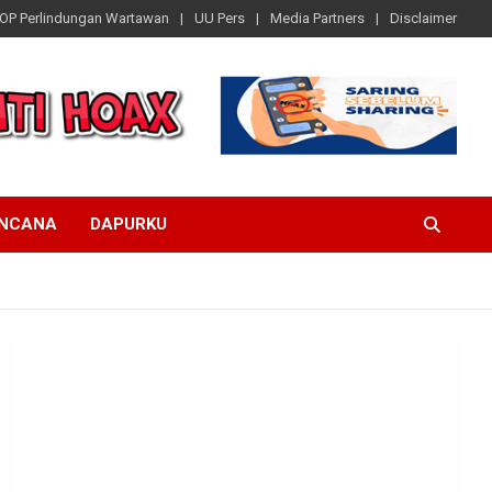
OP Perlindungan Wartawan
UU Pers
Media Partners
Disclaimer
ENCANA
DAPURKU