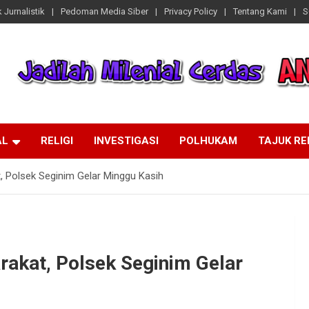
 Jurnalistik
Pedoman Media Siber
Privacy Policy
Tentang Kami
S
AL
RELIGI
INVESTIGASI
POLHUKAM
TAJUK R
, Polsek Seginim Gelar Minggu Kasih
rakat, Polsek Seginim Gelar