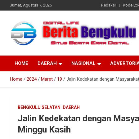
Skip
Jumat, Agustus 7, 2026
Redaksi
Kode Etik
to
content
Profesional & Independen
Beritabengkulu.id
HOME
DAERAH
NASIONAL
ADVERTORI
Home
2024
Maret
19
Jalin Kedekatan dengan Masyarakat
BENGKULU SELATAN
DAERAH
Jalin Kedekatan dengan Masya
Minggu Kasih