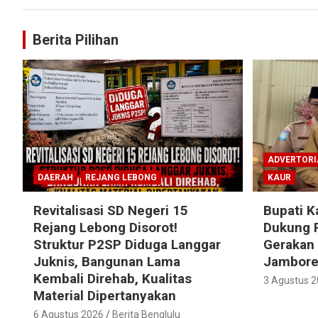
Berita Pilihan
ADVERTORI
DAERAH
REJANG LEBONG
KAUR
Revitalisasi SD Negeri 15
Bupati K
Rejang Lebong Disorot!
Dukung 
Struktur P2SP Diduga Langgar
Gerakan
Juknis, Bangunan Lama
Jambore 
Kembali Direhab, Kualitas
3 Agustus 
Material Dipertanyakan
6 Agustus 2026
Berita Benglulu