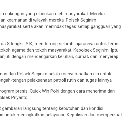
an dukungan yang diberikan oleh masyarakat. Mereka
an keamanan di wilayah mereka. Polsek Seginim
asyarakat serta akan menindak tegas setiap gangguan yang
us Situngkir, SIK, mendorong seluruh jajarannya untuk terus
tokoh agama dan tokoh masyarakat. Kapolsek Seginim, Iptu
lanjuti dengan mendengarkan keluhan, curhat, dan menyerap
man dari Polsek Seginim selalu menyempatkan diri untuk
gah-tengah pelaksanaan patroli rutin dan tugas lainnya.
rogram presisi Quick Win Polri dengan cara menerima dan
lsek Priyanto.
t gambaran langsung tentang kebutuhan dan kondisi
uan untuk meningkatkan pelayanan Kepolisian dan memperkuat