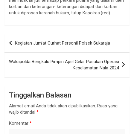
menindak lanjuti terhadap perkara pidana yang dialami oleh
korban dari keterangan- keterangan didapat dari korban
untuk diproses keranah hukum, tutup Kapolres.(red)
Navigasi
Kegiatan Jum’at Curhat Personil Polsek Sukaraja
pos
Wakapolda Bengkulu Pimpin Apel Gelar Pasukan Operasi
Keselamatan Nala 2024
Tinggalkan Balasan
Alamat email Anda tidak akan dipublikasikan.
Ruas yang
wajib ditandai
*
Komentar
*