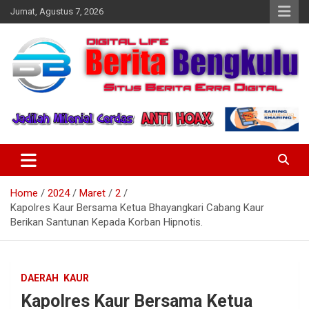
Skip
Jumat, Agustus 7, 2026
to
content
Profesional & Independen
Beritabengkulu.id
Home
2024
Maret
2
Kapolres Kaur Bersama Ketua Bhayangkari Cabang Kaur
Berikan Santunan Kepada Korban Hipnotis.
DAERAH
KAUR
Kapolres Kaur Bersama Ketua