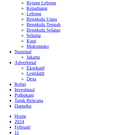
Rejang Lebong
Kepahiang
Lebong
Bengkulu Utara
Bengkulu Tengah
Bengkulu Selatan
Seluma
Kaur
Mukomuko
Nasional
Jakarta
Advertorial
Eksekutif
Legislatif
Desa
Religi
Investigasi
Polhukam
Tajuk Rencana
Dapurku
Home
2024
Februari
11