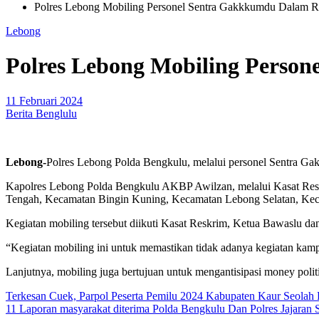
Polres Lebong Mobiling Personel Sentra Gakkkumdu Dalam 
Lebong
Polres Lebong Mobiling Perso
11 Februari 2024
Berita Benglulu
Lebong-
Polres Lebong Polda Bengkulu, melalui personel Sentra G
Kapolres Lebong Polda Bengkulu AKBP Awilzan, melalui Kasat Reskri
Tengah, Kecamatan Bingin Kuning, Kecamatan Lebong Selatan, Kec
Kegiatan mobiling tersebut diikuti Kasat Reskrim, Ketua Bawaslu d
“Kegiatan mobiling ini untuk memastikan tidak adanya kegiatan kam
Lanjutnya, mobiling juga bertujuan untuk mengantisipasi money polit
Navigasi
Terkesan Cuek, Parpol Peserta Pemilu 2024 Kabupaten Kaur Seola
11 Laporan masyarakat diterima Polda Bengkulu Dan Polres Jajaran 
pos