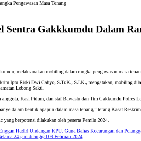
Rangka Pengawasan Masa Tenang
nel Sentra Gakkkumdu Dalam R
akkumdu, melaksanakan mobiling dalam rangka pengawasan masa tenan
m Iptu Riski Dwi Cahyo, S.Tr.K., S.I.K., mengatakan, mobiling dilak
amatan Lebong Sakti.
an anggota, Kasi Pidum, dan staf Bawaslu dan Tim Gakkumdu Polres L
panye dalam bentuk apapun dalam masa tenang,” terang Kasat Reskrim
ic yang berpotensi dilakukan oleh peserta Pemilu 2024.
h Enggan Hadiri Undangan KPU, Guna Bahas Kecurangan dan Pelangg
Selama 24 jam ditanggal 09 Februari 2024