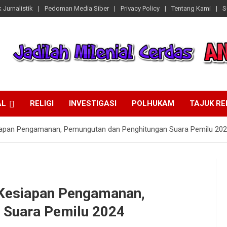
 Jurnalistik
Pedoman Media Siber
Privacy Policy
Tentang Kami
S
AL
RELIGI
INVESTIGASI
POLHUKAM
TAJUK R
iapan Pengamanan, Pemungutan dan Penghitungan Suara Pemilu 20
 Kesiapan Pengamanan,
 Suara Pemilu 2024