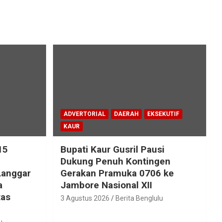
ADVERTORIAL
DAERAH
EKSEKUTIF
KAUR
15
Bupati Kaur Gusril Pausi
!
Dukung Penuh Kontingen
Langgar
Gerakan Pramuka 0706 ke
a
Jambore Nasional XII
tas
3 Agustus 2026
Berita Benglulu