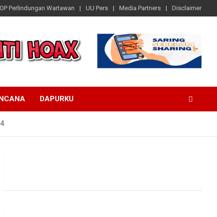
OP Perlindungan Wartawan
UU Pers
Media Partners
Disclaimer
ENCANA
DAPURKU
24