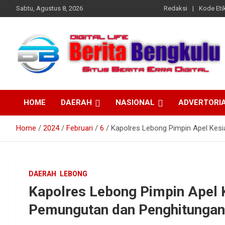
Skip
Sabtu, Agustus 8, 2026
Redaksi
Kode Etik
to
content
Profesional & Independen
Beritabengkulu.id
HOME
DAERAH
NASIONAL
ADVERTORI
Home
2024
Februari
6
Kapolres Lebong Pimpin Apel Kes
DAERAH
LEBONG
Kapolres Lebong Pimpin Apel
Pemungutan dan Penghitungan