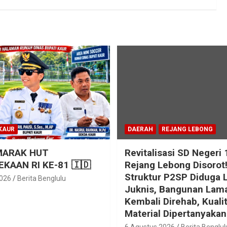
KAUR
DAERAH
REJANG LEBONG
MARAK HUT
Revitalisasi SD Negeri 
KAAN RI KE-81 🇮🇩
Rejang Lebong Disorot
Struktur P2SP Diduga 
2026
Berita Benglulu
Juknis, Bangunan Lam
Kembali Direhab, Kuali
Material Dipertanyakan