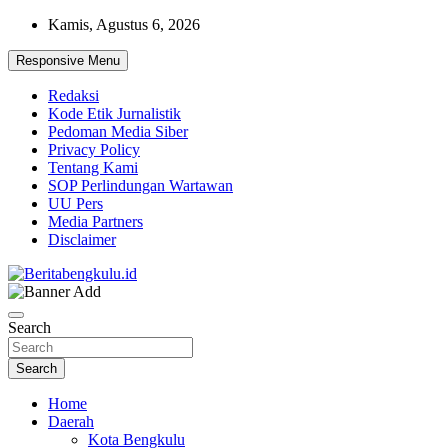
Skip
Kamis, Agustus 6, 2026
to
content
Responsive Menu
Redaksi
Kode Etik Jurnalistik
Pedoman Media Siber
Privacy Policy
Tentang Kami
SOP Perlindungan Wartawan
UU Pers
Media Partners
Disclaimer
Profesional & Independen
Beritabengkulu.id
Search
Search
Home
Daerah
Kota Bengkulu