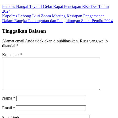
Navigasi
Pemdes Nangai Tayau I Gelar Rapat Penetapan RKPDes Tahun
2024
pos
Kapolres Lebong Ikuti Zoom Meeting Kesiapan Pengamanan
Dalam Rangka Pemungutan dan Penghitungan Suara Pemilu 2024
Tinggalkan Balasan
Alamat email Anda tidak akan dipublikasikan.
Ruas yang wajib
ditandai
*
Komentar
*
Nama
*
Email
*
Situs Web