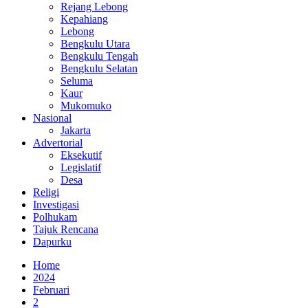
Rejang Lebong
Kepahiang
Lebong
Bengkulu Utara
Bengkulu Tengah
Bengkulu Selatan
Seluma
Kaur
Mukomuko
Nasional
Jakarta
Advertorial
Eksekutif
Legislatif
Desa
Religi
Investigasi
Polhukam
Tajuk Rencana
Dapurku
Home
2024
Februari
2