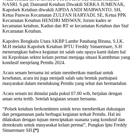
NASRI. S.pd; Danramil Ketahun Diwakili SERKA JUMENAK,
Kapolsek Ketahun diwakili AIPDA ANDI MARWANTO. SH,
Ketua Panwas Kecamatan ZULFAN HARYADI. SE, Ketua PPK
Kecamatan Ketahun HENDRI MISWAN, forum kades se
kecamatan ketahun, Kadun dan RT se kecamatan Ketahun dan Staf
Kecamatan Ketahun.
Kapolres Bengkulu Utara AKBP Lambe Patabang Birana, S.I.K.
M.H melalui Kapolsek Ketahun IPTU Freddy Simaremare, S.H
menerangkan bahwa kegiatan ini salah satu upaya kami dalam hal
ini Kepolisian sektor kelam permai menjaga situasi Kamtibmas yang
kondusif menjelang Pemilu 2024.
Acara senam bersama ini selain memberikan manfaat untuk
kesehatan, acara ini juga menjadi salah satu bentuk partisipasi
masyarakat dalam mendukung Pemilu yang sehat dan bermartabat.
Acara senam ini dimulai pada pukul 07.00 wib, berjalan dengan
aman serta tertib. Setelah kegiatan senam bersama.
“Polsek ketahun berkomitmen untuk terus memberikan dukungan
dan pengamanan pada berbagai kegiatan terkait Pemilu. Hal ini
dilakukan dengan tujuan menciptakan suasana yang kondusif dan
demokratis untuk masyarakat kelam permai”, Pungkas Iptu Freddy
Simaremare SH.
[*]