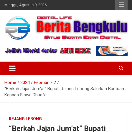
Skip
Minggu, Agustus 9, 2026
to
content
Profesional & Independen
Beritabengkulu.id
Home
2024
Februari
2
“Berkah Jajan Jum’at” Bupati Rejang Lebong Salurkan Bantuan
Kepada Siswa Dhuafa
REJANG LEBONG
“Berkah Jajan Jum’at” Bupati