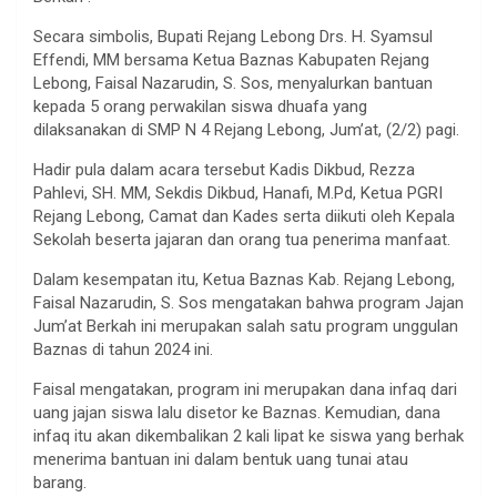
Secara simbolis, Bupati Rejang Lebong Drs. H. Syamsul
Effendi, MM bersama Ketua Baznas Kabupaten Rejang
Lebong, Faisal Nazarudin, S. Sos, menyalurkan bantuan
kepada 5 orang perwakilan siswa dhuafa yang
dilaksanakan di SMP N 4 Rejang Lebong, Jum’at, (2/2) pagi.
Hadir pula dalam acara tersebut Kadis Dikbud, Rezza
Pahlevi, SH. MM, Sekdis Dikbud, Hanafi, M.Pd, Ketua PGRI
Rejang Lebong, Camat dan Kades serta diikuti oleh Kepala
Sekolah beserta jajaran dan orang tua penerima manfaat.
Dalam kesempatan itu, Ketua Baznas Kab. Rejang Lebong,
Faisal Nazarudin, S. Sos mengatakan bahwa program Jajan
Jum’at Berkah ini merupakan salah satu program unggulan
Baznas di tahun 2024 ini.
Faisal mengatakan, program ini merupakan dana infaq dari
uang jajan siswa lalu disetor ke Baznas. Kemudian, dana
infaq itu akan dikembalikan 2 kali lipat ke siswa yang berhak
menerima bantuan ini dalam bentuk uang tunai atau
barang.