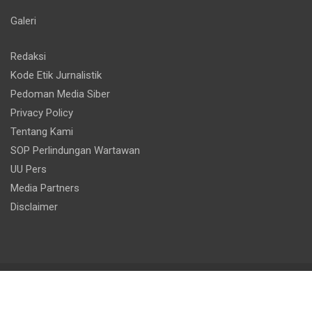
Galeri
Redaksi
Kode Etik Jurnalistik
Pedoman Media Siber
Privacy Policy
Tentang Kami
SOP Perlindungan Wartawan
UU Pers
Media Partners
Disclaimer
Copyright © 2026
Beritabengkulu.id
Theme by:
Theme Horse
Proudly Powered by:
WordPress