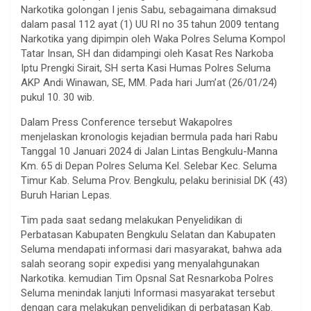
Narkotika golongan I jenis Sabu, sebagaimana dimaksud
dalam pasal 112 ayat (1) UU RI no 35 tahun 2009 tentang
Narkotika yang dipimpin oleh Waka Polres Seluma Kompol
Tatar Insan, SH dan didampingi oleh Kasat Res Narkoba
Iptu Prengki Sirait, SH serta Kasi Humas Polres Seluma
AKP Andi Winawan, SE, MM. Pada hari Jum’at (26/01/24)
pukul 10. 30 wib.
Dalam Press Conference tersebut Wakapolres
menjelaskan kronologis kejadian bermula pada hari Rabu
Tanggal 10 Januari 2024 di Jalan Lintas Bengkulu-Manna
Km. 65 di Depan Polres Seluma Kel. Selebar Kec. Seluma
Timur Kab. Seluma Prov. Bengkulu, pelaku berinisial DK (43)
Buruh Harian Lepas.
Tim pada saat sedang melakukan Penyelidikan di
Perbatasan Kabupaten Bengkulu Selatan dan Kabupaten
Seluma mendapati informasi dari masyarakat, bahwa ada
salah seorang sopir expedisi yang menyalahgunakan
Narkotika. kemudian Tim Opsnal Sat Resnarkoba Polres
Seluma menindak lanjuti Informasi masyarakat tersebut
dengan cara melakukan penyelidikan di perbatasan Kab.