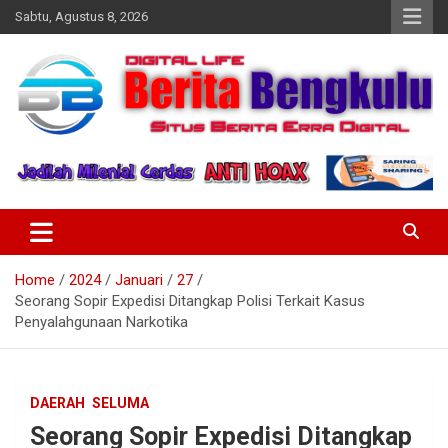
Skip
Sabtu, Agustus 8, 2026
to
content
Profesional & Independen
Beritabengkulu.id
Home
2024
Januari
27
Seorang Sopir Expedisi Ditangkap Polisi Terkait Kasus
Penyalahgunaan Narkotika
DAERAH
SELUMA
Seorang Sopir Expedisi Ditangkap