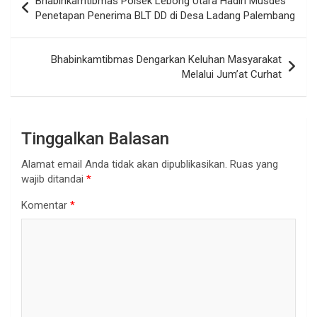
Bhabinkamtibmas Polsek Lebong Utara Hadiri Musdes
pos
Penetapan Penerima BLT DD di Desa Ladang Palembang
Bhabinkamtibmas Dengarkan Keluhan Masyarakat
Melalui Jum’at Curhat
Tinggalkan Balasan
Alamat email Anda tidak akan dipublikasikan.
Ruas yang
wajib ditandai
*
Komentar
*