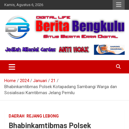
Skip
Kamis, Agustus 6, 2026
to
content
Profesional & Independen
Beritabengkulu.id
Home
2024
Januari
21
Bhabinkamtibmas Polsek Kotapadang Sambangi Warga dan
Sosialisasi Kamtibmas Jelang Pemilu
DAERAH
REJANG LEBONG
Bhabinkamtibmas Polsek