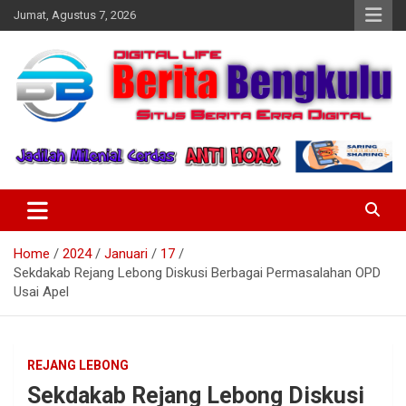
Skip
Jumat, Agustus 7, 2026
to
content
Profesional & Independen
Beritabengkulu.id
Home
2024
Januari
17
Sekdakab Rejang Lebong Diskusi Berbagai Permasalahan OPD
Usai Apel
REJANG LEBONG
Sekdakab Rejang Lebong Diskusi