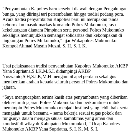
“Penyambutan Kapolres baru tersebut diawali dengan Pengalungan
bunga, yang diiringi tari persembahan hingga tradisi pedang pora.
Acara tradisi penyambutan Kapolres baru ini merupakan tanda
kehormatan masuk markas komando Polres Mukomuko, rasa
kekeluargaan diantara Pimpinan serta personel Polres Mukomuko
sekaligus menunjukkan semangat solidaritas dan kekompakan di
lingkungan Polres Mukomuko,” ujar Wakapolres Mukomuko
Kompol Ahmad Musrin Muzni, S. H, S. I. K.
Usai pelaksanaan tradisi penyambutan Kapolres Mukomuko AKBP
Yana Supriatna,S.I.K,M.S.I, didampingi AKBP
Nuswanto,S.H,S.I.K,M.H mengambil apel perdana sekaligus
memberikan arahan kepada seluruh personel Polres Mukomuko dan
jajaran.
“Saya mengucapkan terima kasih atas penyambutan yang diberikan
oleh seluruh jajaran Polres Mukomuko dan berkomitmen untuk
memimpin Polres Mukomuko menjadi institusi yang lebih baik serta
mengajak untuk bersama – sama bekerja sesuai tugas pokok dan
fungsinya dalam menjaga situasi kamtibmas yang aman dan
kondusif di wilayah Kabupaten Mukomuko.l, ” Ucap Kapolres
Mukomuko AKBP Yana Supriatna, S. I. K, M. S. I.