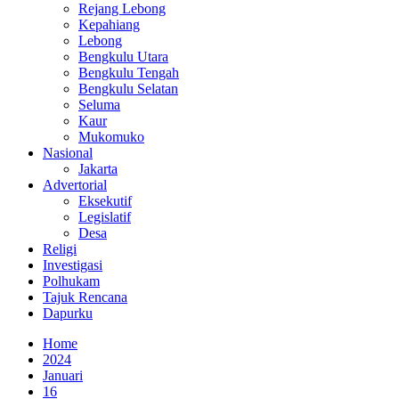
Rejang Lebong
Kepahiang
Lebong
Bengkulu Utara
Bengkulu Tengah
Bengkulu Selatan
Seluma
Kaur
Mukomuko
Nasional
Jakarta
Advertorial
Eksekutif
Legislatif
Desa
Religi
Investigasi
Polhukam
Tajuk Rencana
Dapurku
Home
2024
Januari
16