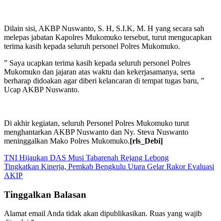
Dilain sisi, AKBP Nuswanto, S. H, S.I.K, M. H yang secara sah
melepas jabatan Kapolres Mukomuko tersebut, turut mengucapkan
terima kasih kepada seluruh personel Polres Mukomuko.
” Saya ucapkan terima kasih kepada seluruh personel Polres
Mukomuko dan jajaran atas waktu dan kekerjasamanya, serta
berharap didoakan agar diberi kelancaran di tempat tugas baru, ”
Ucap AKBP Nuswanto.
Di akhir kegiatan, seluruh Personel Polres Mukomuko turut
menghantarkan AKBP Nuswanto dan Ny. Steva Nuswanto
meninggalkan Mako Polres Mukomuko.
[rls_Debi]
Navigasi
TNI Hijaukan DAS Musi Tabarenah Rejang Lebong
Tingkatkan Kinerja, Pemkab Bengkulu Utara Gelar Rakor Evaluasi
pos
AKIP
Tinggalkan Balasan
Alamat email Anda tidak akan dipublikasikan.
Ruas yang wajib