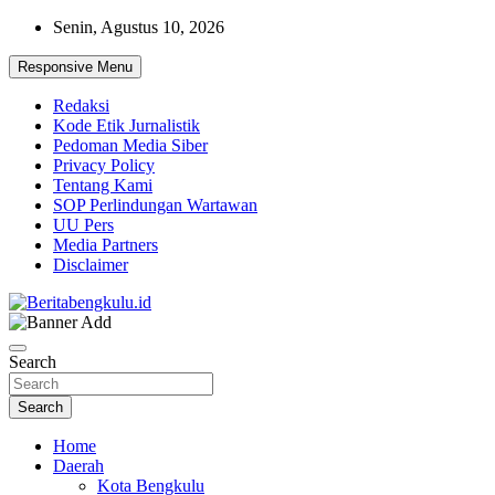
Skip
Senin, Agustus 10, 2026
to
content
Responsive Menu
Redaksi
Kode Etik Jurnalistik
Pedoman Media Siber
Privacy Policy
Tentang Kami
SOP Perlindungan Wartawan
UU Pers
Media Partners
Disclaimer
Profesional & Independen
Beritabengkulu.id
Search
Search
Home
Daerah
Kota Bengkulu