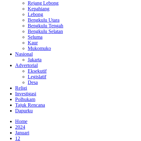
Rejang Lebong
Kepahiang
Lebong
Bengkulu Utara
Bengkulu Tengah
Bengkulu Selatan
Seluma
Kaur
Mukomuko
Nasional
Jakarta
Advertorial
Eksekutif
Legislatif
Desa
Religi
Investigasi
Polhukam
Tajuk Rencana
Dapurku
Home
2024
Januari
12