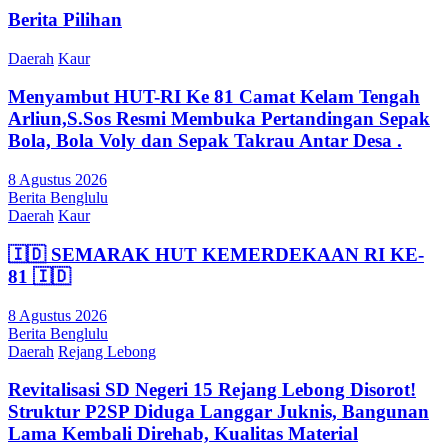
Berita Pilihan
Daerah
Kaur
Menyambut HUT-RI Ke 81 Camat Kelam Tengah
Arliun,S.Sos Resmi Membuka Pertandingan Sepak
Bola, Bola Voly dan Sepak Takrau Antar Desa .
8 Agustus 2026
Berita Benglulu
Daerah
Kaur
🇮🇩 SEMARAK HUT KEMERDEKAAN RI KE-
81 🇮🇩
8 Agustus 2026
Berita Benglulu
Daerah
Rejang Lebong
Revitalisasi SD Negeri 15 Rejang Lebong Disorot!
Struktur P2SP Diduga Langgar Juknis, Bangunan
Lama Kembali Direhab, Kualitas Material