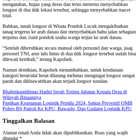
mengatakan, hujan yang deras dan terus menerus menyebabkan
longsor di dua titik lokasi tersebut, sehingga menyebabkan macet
total.
Bahkan, tanah longsor di Wisata Pondok Lucuk mengakibatkan
tanag tergerus ke arah danau dan menyebabkan bahu jalan sebagian
terputus dan 1unit pondok usaha warga terjun ke arah danau.
“Setelah dibersihkan secara manual oleh personel dan warga, juag
personel TNI, arus lalu lintas di dua titik longsor tersebut sudah bisa
dilewati kembali,” terang Kapolsek.
Namun demikian, Kapolsek menambahkan, untuk kendaraan
kategori berat/alat berat dilarang melintas mengingat longsor sangat
parah dan dikhawatirkan akan terjadi longsor susulan.
Navigasi
Bhabinkamtibmas Hadiri Serah Terima Jabatan Kepala Desa di
Wilayah Binaannya
pos
Pastikan Keamanan Logistik Pemilu 2024, Satgas Preventif OMB
Polres BS Patroli Ke KPU, Bawaslu, Dan Gudang Logistik KPU
Tinggalkan Balasan
Alamat email Anda tidak akan dipublikasikan.
Ruas yang wajib
ditandai
*