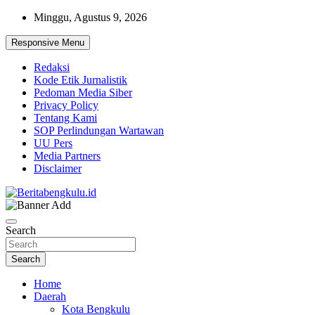
Skip
Minggu, Agustus 9, 2026
to
content
Responsive Menu
Redaksi
Kode Etik Jurnalistik
Pedoman Media Siber
Privacy Policy
Tentang Kami
SOP Perlindungan Wartawan
UU Pers
Media Partners
Disclaimer
Profesional & Independen
Beritabengkulu.id
Search
Search
Home
Daerah
Kota Bengkulu