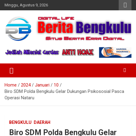
Skip
Minggu, Agustus 9, 2026
to
content
Profesional & Independen
Beritabengkulu.id
Home
2024
Januari
10
Biro SDM Polda Bengkulu Gelar Dukungan Psikososial Pasca
Operasi Nataru
BENGKULU
DAERAH
Biro SDM Polda Bengkulu Gelar