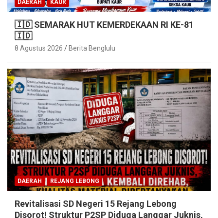
DAERAH
KAUR
🇮🇩 SEMARAK HUT KEMERDEKAAN RI KE-81
🇮🇩
8 Agustus 2026
Berita Benglulu
DAERAH
REJANG LEBONG
Revitalisasi SD Negeri 15 Rejang Lebong
Disorot! Struktur P2SP Diduga Langgar Juknis,