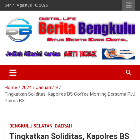
Skip
Senin, Agustus 10, 2026
to
content
Profesional & Independen
Beritabengkulu.id
Home
2024
Januari
9
Tingkatkan Soliditas, Kapolres BS Coffee Morning Bersama PJU
Polres BS
BENGKULU SELATAN
DAERAH
Tingkatkan Soliditas, Kapolres BS