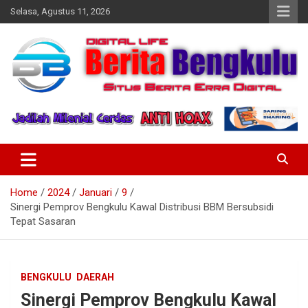
Skip
Selasa, Agustus 11, 2026
to
content
Profesional & Independen
Beritabengkulu.id
Home
2024
Januari
9
Sinergi Pemprov Bengkulu Kawal Distribusi BBM Bersubsidi
Tepat Sasaran
BENGKULU
DAERAH
Sinergi Pemprov Bengkulu Kawal