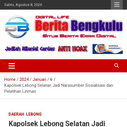
Skip
Sabtu, Agustus 8, 2026
to
content
Profesional & Independen
Beritabengkulu.id
Home
2024
Januari
6
Kapolsek Lebong Selatan Jadi Narasumber Sosialisasi dan
Pelatihan Linmas
DAERAH
LEBONG
Kapolsek Lebong Selatan Jadi