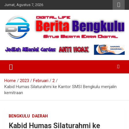
Skip
Jumat, Agustus 7, 2026
to
content
Profesional & Independen
Beritabengkulu.id
Home
2023
Februari
2
Kabid Humas Silaturahmi ke Kantor SMSI Bengkulu menjalin
kemitraan
BENGKULU
DAERAH
Kabid Humas Silaturahmi ke