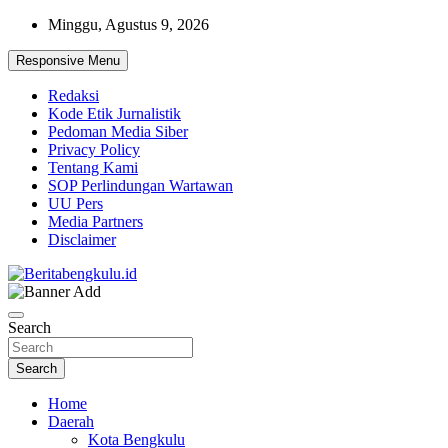
Skip
Minggu, Agustus 9, 2026
to
content
Responsive Menu
Redaksi
Kode Etik Jurnalistik
Pedoman Media Siber
Privacy Policy
Tentang Kami
SOP Perlindungan Wartawan
UU Pers
Media Partners
Disclaimer
Profesional & Independen
Beritabengkulu.id
Search
Search
Home
Daerah
Kota Bengkulu