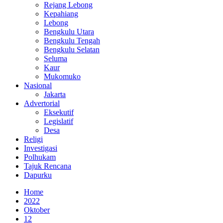
Rejang Lebong
Kepahiang
Lebong
Bengkulu Utara
Bengkulu Tengah
Bengkulu Selatan
Seluma
Kaur
Mukomuko
Nasional
Jakarta
Advertorial
Eksekutif
Legislatif
Desa
Religi
Investigasi
Polhukam
Tajuk Rencana
Dapurku
Home
2022
Oktober
12