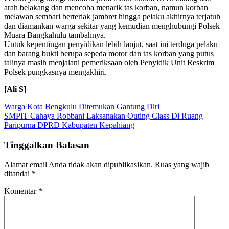
arah belakang dan mencoba menarik tas korban, namun korban
melawan sembari berteriak jambret hingga pelaku akhirnya terjatuh
dan diamankan warga sekitar yang kemudian menghubungi Polsek
Muara Bangkahulu tambahnya.
Untuk kepentingan penyidikan lebih lanjut, saat ini terduga pelaku
dan barang bukti berupa sepeda motor dan tas korban yang putus
talinya masih menjalani pemeriksaan oleh Penyidik Unit Reskrim
Polsek pungkasnya mengakhiri.
[Ali S]
Navigasi
Warga Kota Bengkulu Ditemukan Gantung Diri
SMPIT Cahaya Robbani Laksanakan Outing Class Di Ruang
pos
Paripurna DPRD Kabupaten Kepahiang
Tinggalkan Balasan
Alamat email Anda tidak akan dipublikasikan.
Ruas yang wajib
ditandai
*
Komentar
*