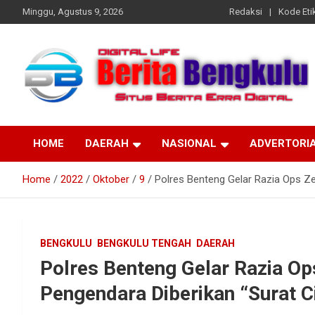
Skip
Minggu, Agustus 9, 2026
Redaksi
Kode Etik
to
content
Profesional & Independen
Beritabengkulu.id
HOME
DAERAH
NASIONAL
ADVERTORI
Home
2022
Oktober
9
Polres Benteng Gelar Razia Ops Ze
BENGKULU
BENGKULU TENGAH
DAERAH
Polres Benteng Gelar Razia Op
Pengendara Diberikan “Surat C