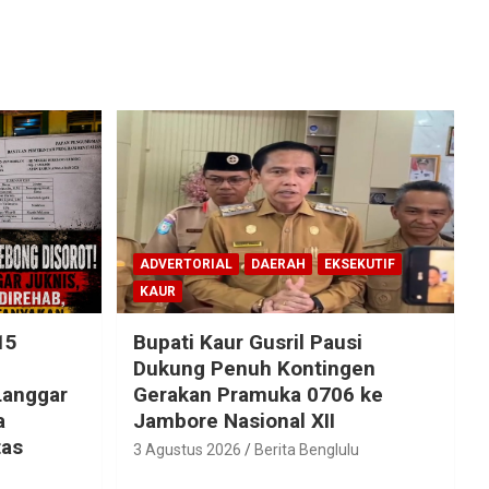
ADVERTORIAL
DAERAH
EKSEKUTIF
KAUR
15
Bupati Kaur Gusril Pausi
!
Dukung Penuh Kontingen
Langgar
Gerakan Pramuka 0706 ke
a
Jambore Nasional XII
tas
3 Agustus 2026
Berita Benglulu