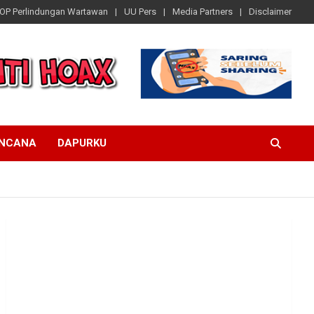
OP Perlindungan Wartawan
UU Pers
Media Partners
Disclaimer
ENCANA
DAPURKU