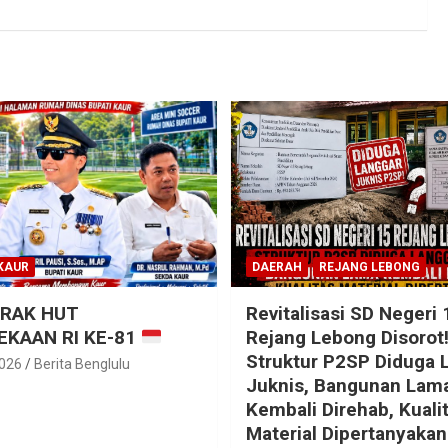
KAUR
DAERAH
REJANG LEBONG
RAK HUT
Revitalisasi SD Negeri 
KAAN RI KE-81
Rejang Lebong Disorot
Struktur P2SP Diduga 
2026
Berita Benglulu
Juknis, Bangunan Lam
Kembali Direhab, Kuali
Material Dipertanyakan