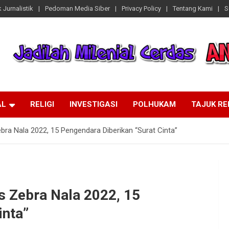
 Jurnalistik
Pedoman Media Siber
Privacy Policy
Tentang Kami
S
AL
RELIGI
INVESTIGASI
POLHUKAM
TAJUK R
bra Nala 2022, 15 Pengendara Diberikan “Surat Cinta”
s Zebra Nala 2022, 15
inta”