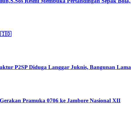
n,S.Sos Resmi Membuka Pertandingan Sepak Bola, B
🇮🇩
Struktur P2SP Diduga Langgar Juknis, Bangunan Lama
 Gerakan Pramuka 0706 ke Jambore Nasional XII