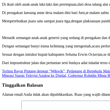
Di ikuti oleh anak-anak laki-laki dan perempuan,dari desa talang alai
Di peragakan lansung antar desa malam dini hari Jum,at malam sabtu d
Memperebutkan juara satu sampai juara tiga,dengan plaksanaan paniti
Menarik semangat anak-anak genersi yang sedang di peragakan dan d
Dengan semangat bunyi irama kelintang yang mengemah,acara perlo
Sesuai dengan intruksi bupati kabupaten Seluma Erwin Octavian,se de
Dari imprastruktur jalan dan pertanian seni budaya adat istiadat ter
Navigasi
Terima Bayar Piutang dengan “Wikwik”, Pedagang di Bengkulu Mal
Migrasi Siaran Televisi Analog ke Digital, Gubernur Rohidin Minta 
pos
Tinggalkan Balasan
Alamat email Anda tidak akan dipublikasikan.
Ruas yang wajib ditan