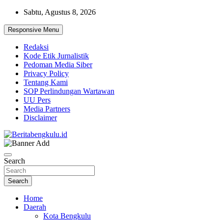
Skip
Sabtu, Agustus 8, 2026
to
content
Responsive Menu
Redaksi
Kode Etik Jurnalistik
Pedoman Media Siber
Privacy Policy
Tentang Kami
SOP Perlindungan Wartawan
UU Pers
Media Partners
Disclaimer
Profesional & Independen
Beritabengkulu.id
Search
Search
Home
Daerah
Kota Bengkulu