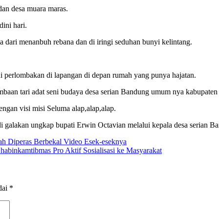
 dan desa muara maras.
ini hari.
a dari menanbuh rebana dan di iringi seduhan bunyi kelintang.
i perlombakan di lapangan di depan rumah yang punya hajatan.
mbaan tari adat seni budaya desa serian Bandung umum nya kabupate
ngan visi misi Seluma alap,alap,alap.
us di galakan ungkap bupati Erwin Octavian melalui kepala desa serian 
ah Diperas Berbekal Video Esek-eseknya
Bhabinkamtibmas Pro Aktif Sosialisasi ke Masyarakat
dai
*