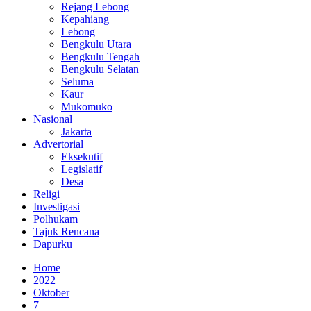
Rejang Lebong
Kepahiang
Lebong
Bengkulu Utara
Bengkulu Tengah
Bengkulu Selatan
Seluma
Kaur
Mukomuko
Nasional
Jakarta
Advertorial
Eksekutif
Legislatif
Desa
Religi
Investigasi
Polhukam
Tajuk Rencana
Dapurku
Home
2022
Oktober
7