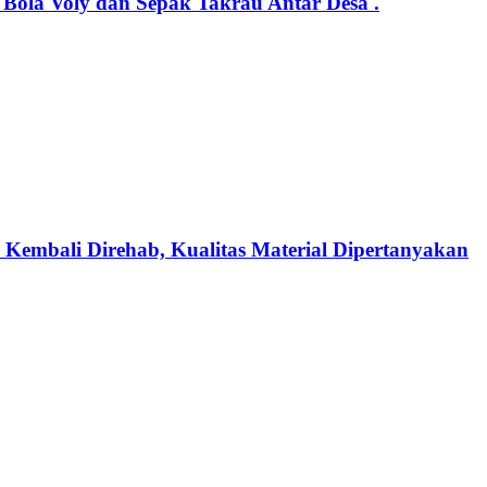
ola Voly dan Sepak Takrau Antar Desa .
 Kembali Direhab, Kualitas Material Dipertanyakan