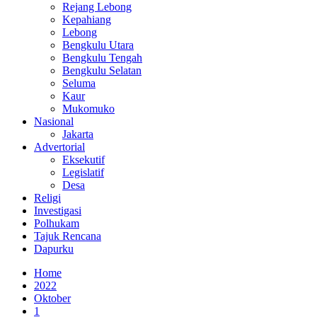
Rejang Lebong
Kepahiang
Lebong
Bengkulu Utara
Bengkulu Tengah
Bengkulu Selatan
Seluma
Kaur
Mukomuko
Nasional
Jakarta
Advertorial
Eksekutif
Legislatif
Desa
Religi
Investigasi
Polhukam
Tajuk Rencana
Dapurku
Home
2022
Oktober
1