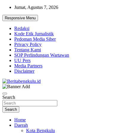
Skip
Jumat, Agustus 7, 2026
to
content
Responsive Menu
Redaksi
Kode Etik Jurnalistik
Pedoman Media Siber
Privacy Policy
Tentang Kami
SOP Perlindungan Wartawan
UU Pers
Media Partners
Disclaimer
Profesional & Independen
Beritabengkulu.id
Search
Search
Home
Daerah
Kota Bengkulu