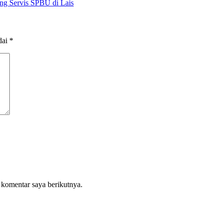
ng Servis SPBU di Lais
dai
*
 komentar saya berikutnya.