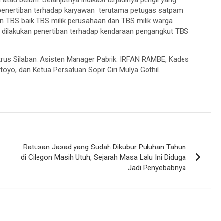
tau belum. Selanjutnya indikasi terjadinya pungli yang
 penertiban terhadap karyawan terutama petugas satpam
an TBS baik TBS milik perusahaan dan TBS milik warga
 dilakukan penertiban terhadap kendaraan pengangkut TBS
rus Silaban, Asisten Manager Pabrik. IRFAN RAMBE, Kades
toyo, dan Ketua Persatuan Sopir Giri Mulya Gothil.
Ratusan Jasad yang Sudah Dikubur Puluhan Tahun
di Cilegon Masih Utuh, Sejarah Masa Lalu Ini Diduga
Jadi Penyebabnya