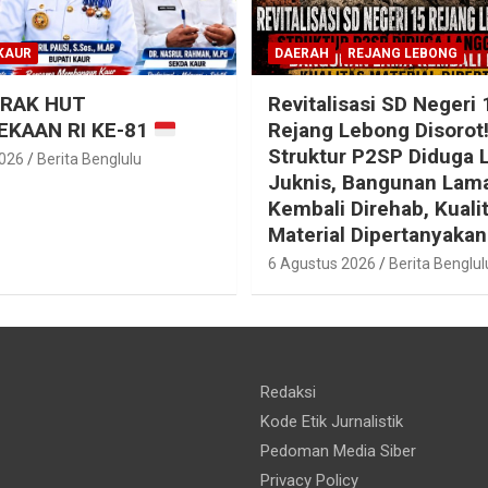
KAUR
DAERAH
REJANG LEBONG
RAK HUT
Revitalisasi SD Negeri 
KAAN RI KE-81
Rejang Lebong Disorot
Struktur P2SP Diduga 
2026
Berita Benglulu
Juknis, Bangunan Lam
Kembali Direhab, Kuali
Material Dipertanyakan
6 Agustus 2026
Berita Benglul
Redaksi
Kode Etik Jurnalistik
Pedoman Media Siber
Privacy Policy