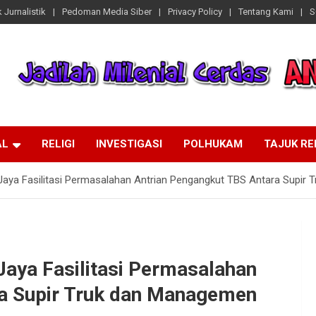
 Jurnalistik
Pedoman Media Siber
Privacy Policy
Tentang Kami
S
AL
RELIGI
INVESTIGASI
POLHUKAM
TAJUK R
Jaya Fasilitasi Permasalahan Antrian Pengangkut TBS Antara Supir 
Jaya Fasilitasi Permasalahan
ra Supir Truk dan Managemen