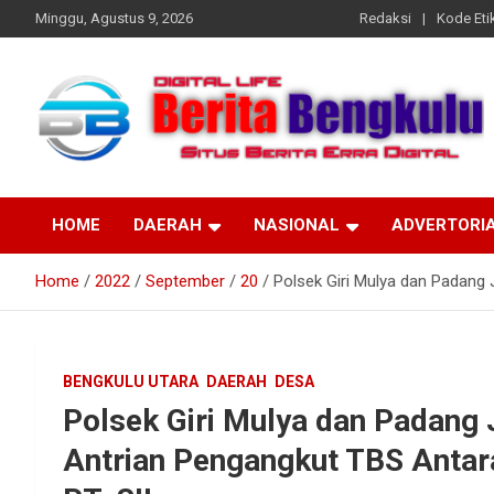
Skip
Minggu, Agustus 9, 2026
Redaksi
Kode Etik
to
content
Profesional & Independen
Beritabengkulu.id
HOME
DAERAH
NASIONAL
ADVERTORI
Home
2022
September
20
Polsek Giri Mulya dan Padang 
BENGKULU UTARA
DAERAH
DESA
Polsek Giri Mulya dan Padang 
Antrian Pengangkut TBS Anta