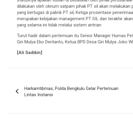
statusnya apakah sudah di bebaskan oleh pihak perusahaan a
dilakukan oleh oknum satpam pihak PT sil akan melakukan
yang bertugas di pabrik PT sil, Ketiga prosentase penerima
merupakan kebijakan management PT SIL dan terakhir akan
yang selama ini tidak melalui sistem antrian.
Turut hadir dalam pertemuan itu Senior Manager Humas Pet
Giri Mulya Eko Deritanto, Ketua BPD Desa Giri Mulya Joko Wi
[Ali Sadikin]
Navigasi
Harkamtibmas, Polda Bengkulu Gelar Pertemuan
pos
Lintas Instansi