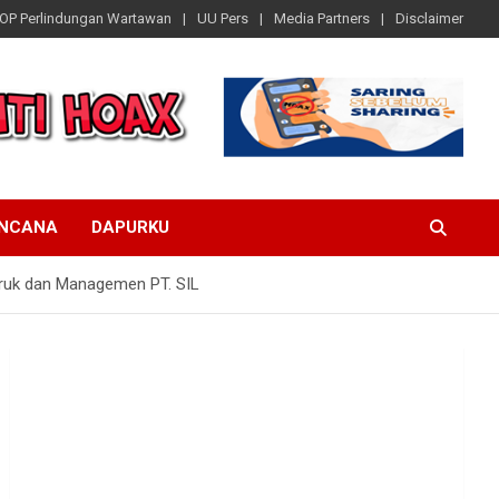
OP Perlindungan Wartawan
UU Pers
Media Partners
Disclaimer
ENCANA
DAPURKU
Truk dan Managemen PT. SIL