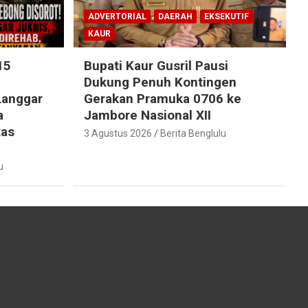
ADVERTORIAL
DAERAH
EKSEKUTIF
KAUR
15
Bupati Kaur Gusril Pausi
!
Dukung Penuh Kontingen
Langgar
Gerakan Pramuka 0706 ke
a
Jambore Nasional XII
tas
3 Agustus 2026
Berita Benglulu
u