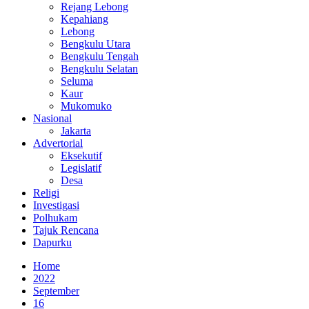
Rejang Lebong
Kepahiang
Lebong
Bengkulu Utara
Bengkulu Tengah
Bengkulu Selatan
Seluma
Kaur
Mukomuko
Nasional
Jakarta
Advertorial
Eksekutif
Legislatif
Desa
Religi
Investigasi
Polhukam
Tajuk Rencana
Dapurku
Home
2022
September
16