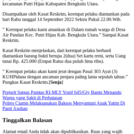
kecamatan Putri Hijau Kabupaten Bengkulu Utara.
Disampaikan oleh Kasat Reskrim, keempat pelaku diamankan pada
hari Rabu tanggal 14 September 2022 Sekira Pukul 22.00.Wib.
” Keempat pelaku kami amankan di Dalam rumah warga di Desa
Air Pandan Kec. Putri Hijau Kab. Bengkulu Utara.” Sampai Kasat
Reskrim.
Kasat Reskrim menjelaskan, dari keempat pelaku berhasil
diamankan barang bukti berupa 2(dua) Set kartu remi, serta Uang
tunai Rp. 425.000 (Empat Ratus dua puluh lima ribu).
” Keempat pelaku akan kami jerat dengan Pasal 303 Ayat (3)
KUHPidana dengan ancaman penjara paling lama sepuluh tahun.”
Pungkas Kasat Reskrim.[
Senja
]
Navigasi
Prajurit Satgas Pamtas RI-MLY Yonif 645/Gty Bantu Menandu
Warga yang Sakit di Perbatasan
pos
Polres Ciamis Melaksanakan Baksos Menyantuni Anak Yatim Di
Panti Asuhan
Tinggalkan Balasan
Alamat email Anda tidak akan dipublikasikan.
Ruas yang wajib