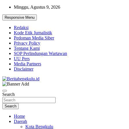
Skip
Minggu, Agustus 9, 2026
to
content
Responsive Menu
Redaksi
Kode Etik Jurnalistik
Pedoman Media Siber
Privacy Policy
Tentang Kami
SOP Perlindungan Wartawan
UU Pers
Media Partners
Disclaimer
Profesional & Independen
Beritabengkulu.id
Search
Search
Home
Daerah
Kota Bengkulu