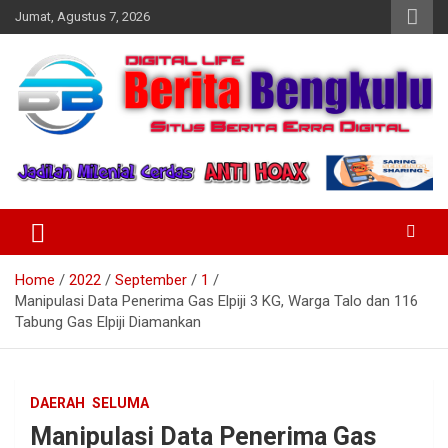
Skip
Jumat, Agustus 7, 2026
to
content
Profesional & Independen
Beritabengkulu.id
Home
2022
September
1
Manipulasi Data Penerima Gas Elpiji 3 KG, Warga Talo dan 116
Tabung Gas Elpiji Diamankan
DAERAH
SELUMA
Manipulasi Data Penerima Gas