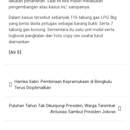
lakukan penahanan. Saat ini kita masih melakukan
pengembangan atas kasus ini,” sampainya.
Dalam kasus tersebut sebanyak 116 tabung gas LPG 3kg
yang berisi disita petugas sebagai barang bukti. Serta 7
tabung gas kosong. Sementara itu satu unit mobil serta
logbook pangkalan dan foto copy izin usaha turut
diamankan.
[Ali S]
Navigasi
Hamka Sabri: Pembinaan Kepramukaan di Bengkulu
pos
Terus Dioptimalkan
Puluhan Tahun Tak Dikunjungi Presiden, Warga Tanimbar
Antusias Sambut Presiden Jokowi