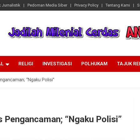
 Jurnalistik
Pedoman Media Siber
Privacy Policy
Tentang Kami
S
AL
RELIGI
INVESTIGASI
POLHUKAM
TAJUK R
ngancaman; “Ngaku Polisi”
s Pengancaman; “Ngaku Polisi”