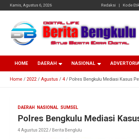
Skip
Kamis, Agustus 6, 2026
Redaksi
Kode Etik
to
content
Profesional & Independen
Beritabengkulu.id
HOME
DAERAH
NASIONAL
ADVERTORI
Home
2022
Agustus
4
Polres Bengkulu Mediasi Kasus Pe
DAERAH
NASIONAL
SUMSEL
Polres Bengkulu Mediasi Kasu
4 Agustus 2022
Berita Benglulu