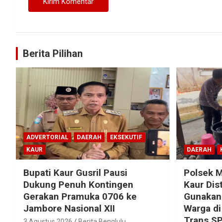
Berita Pilihan
ADVERTORIAL
DAERAH
EKSEKUTIF
KAUR
DAERAH
Bupati Kaur Gusril Pausi
Polsek M
Dukung Penuh Kontingen
Kaur Dist
Gerakan Pramuka 0706 ke
Gunakan 
Jambore Nasional XII
Warga di
Trans S
3 Agustus 2026
Berita Benglulu