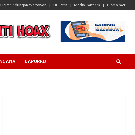
OP Perlindungan Wartawan
UU Pers
Media Partners
Disclaimer
ENCANA
DAPURKU