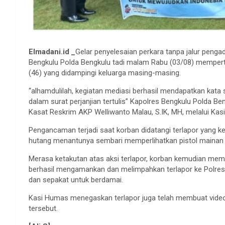
Elmadani.id _
Gelar penyelesaian perkara tanpa jalur pengad
Bengkulu Polda Bengkulu tadi malam Rabu (03/08) mempert
(46) yang didampingi keluarga masing-masing.
“alhamdulilah, kegiatan mediasi berhasil mendapatkan kata
dalam surat perjanjian tertulis” Kapolres Bengkulu Polda B
Kasat Reskrim AKP Welliwanto Malau, S.IK, MH, melalui Ka
Pengancaman terjadi saat korban didatangi terlapor yang 
hutang menantunya sembari memperlihatkan pistol mainan 
Merasa ketakutan atas aksi terlapor, korban kemudian me
berhasil mengamankan dan melimpahkan terlapor ke Polres 
dan sepakat untuk berdamai.
Kasi Humas menegaskan terlapor juga telah membuat video 
tersebut.