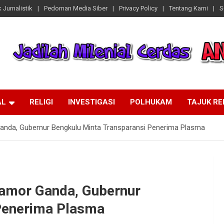
 Jurnalistik
Pedoman Media Siber
Privacy Policy
Tentang Kami
S
AL
RELIGI
INVESTIGASI
POLHUKAM
TAJUK R
anda, Gubernur Bengkulu Minta Transparansi Penerima Plasma
Pamor Ganda, Gubernur
Penerima Plasma