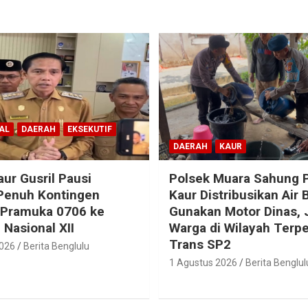
AL
DAERAH
EKSEKUTIF
DAERAH
KAUR
aur Gusril Pausi
Polsek Muara Sahung P
Penuh Kontingen
Kaur Distribusikan Air 
 Pramuka 0706 ke
Gunakan Motor Dinas,
Nasional XII
Warga di Wilayah Terpe
Trans SP2
2026
Berita Benglulu
1 Agustus 2026
Berita Benglul