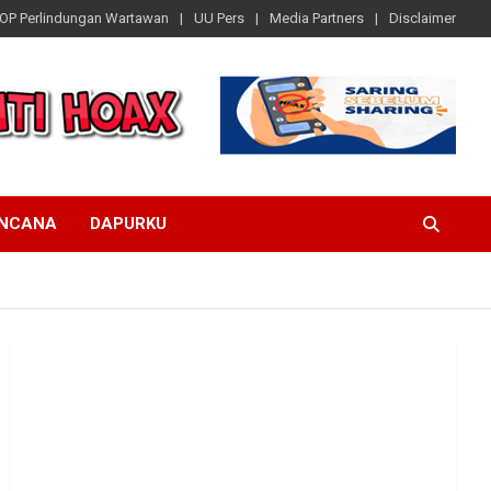
OP Perlindungan Wartawan
UU Pers
Media Partners
Disclaimer
ENCANA
DAPURKU