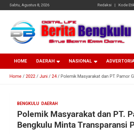
Skip
Sabtu, Agustus 8, 2026
Redaksi
Kode Etik
to
content
Profesional & Independen
Beritabengkulu.id
HOME
DAERAH
NASIONAL
ADVERTORI
Home
2022
Juni
24
Polemik Masyarakat dan PT. Pamor G
BENGKULU
DAERAH
Polemik Masyarakat dan PT. 
Bengkulu Minta Transparansi 