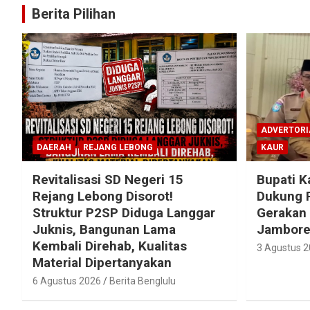
Berita Pilihan
ADVERTORI
DAERAH
REJANG LEBONG
KAUR
Revitalisasi SD Negeri 15
Bupati K
Rejang Lebong Disorot!
Dukung 
Struktur P2SP Diduga Langgar
Gerakan
Juknis, Bangunan Lama
Jambore 
Kembali Direhab, Kualitas
3 Agustus 
Material Dipertanyakan
6 Agustus 2026
Berita Benglulu