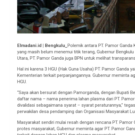
Elmadani.id | Bengkulu_
Polemik antara PT. Pamor Ganda 
yang masih belum menemui titik terang, Gubernur Bengkulu
Utara, PT. Pamor Ganda juga BPN untuk melihat transparans
Hal ini karena 3 HGU (Hak Guna Usaha) PT. Pamor Ganda ya
Kementerian terkait perpanjangannya. Gubernur meminta a
HGU.
“Saya akan bersurat dengan Pamorganda, dengan Bupati Be
daftar nama – nama penerima lahan plasma dari PT. Pamor G
divalidasi sebagaimana syarat – syarat peraturannya,” teg
perwakilan desa pendamping dan Organisasi Masyarakat Lu
Masyarakat sendiri mulai resah dengan rencana PT. Pamor
protes masyarakat, Gubernur meminta agar PT. Pamor Ganda
terkait dengan lahan HGU dan plasma masyarakat.