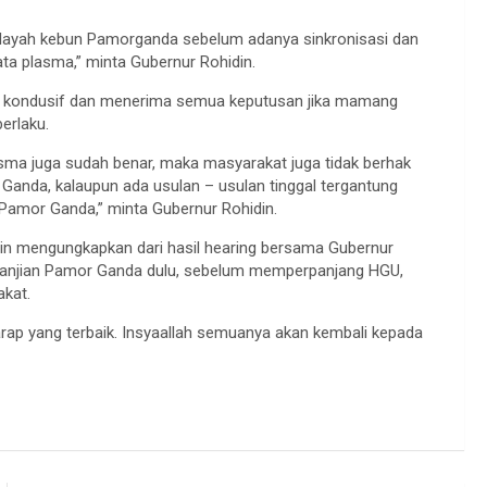
 wilayah kebun Pamorganda sebelum adanya sinkronisasi dan
ata plasma,” minta Gubernur Rohidin.
p kondusif dan menerima semua keputusan jika mamang
erlaku.
sma juga sudah benar, maka masyarakat juga tidak berhak
 Ganda, kalaupun ada usulan – usulan tinggal tergantung
amor Ganda,” minta Gubernur Rohidin.
n mengungkapkan dari hasil hearing bersama Gubernur
erjanjian Pamor Ganda dulu, sebelum memperpanjang HGU,
akat.
rap yang terbaik. Insyaallah semuanya akan kembali kepada