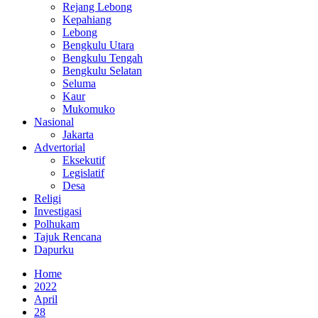
Rejang Lebong
Kepahiang
Lebong
Bengkulu Utara
Bengkulu Tengah
Bengkulu Selatan
Seluma
Kaur
Mukomuko
Nasional
Jakarta
Advertorial
Eksekutif
Legislatif
Desa
Religi
Investigasi
Polhukam
Tajuk Rencana
Dapurku
Home
2022
April
28