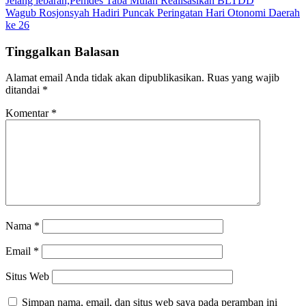
Navigasi
Jelang lebaran,Pemdes Taba Mulan Realisasikan BLTDD
Wagub Rosjonsyah Hadiri Puncak Peringatan Hari Otonomi Daerah
pos
ke 26
Tinggalkan Balasan
Alamat email Anda tidak akan dipublikasikan.
Ruas yang wajib
ditandai
*
Komentar
*
Nama
*
Email
*
Situs Web
Simpan nama, email, dan situs web saya pada peramban ini