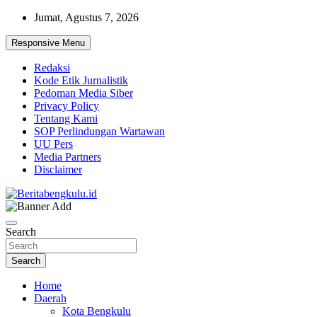
Skip
Jumat, Agustus 7, 2026
to
content
Responsive Menu
Redaksi
Kode Etik Jurnalistik
Pedoman Media Siber
Privacy Policy
Tentang Kami
SOP Perlindungan Wartawan
UU Pers
Media Partners
Disclaimer
Profesional & Independen
Beritabengkulu.id
Search
Search
Home
Daerah
Kota Bengkulu