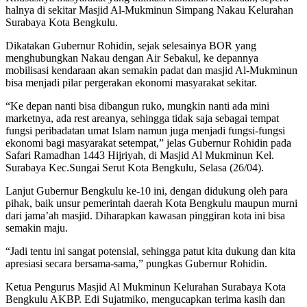
halnya di sekitar Masjid Al-Mukminun Simpang Nakau Kelurahan
Surabaya Kota Bengkulu.
Dikatakan Gubernur Rohidin, sejak selesainya BOR yang
menghubungkan Nakau dengan Air Sebakul, ke depannya
mobilisasi kendaraan akan semakin padat dan masjid Al-Mukminun
bisa menjadi pilar pergerakan ekonomi masyarakat sekitar.
“Ke depan nanti bisa dibangun ruko, mungkin nanti ada mini
marketnya, ada rest areanya, sehingga tidak saja sebagai tempat
fungsi peribadatan umat Islam namun juga menjadi fungsi-fungsi
ekonomi bagi masyarakat setempat,” jelas Gubernur Rohidin pada
Safari Ramadhan 1443 Hijriyah, di Masjid Al Mukminun Kel.
Surabaya Kec.Sungai Serut Kota Bengkulu, Selasa (26/04).
Lanjut Gubernur Bengkulu ke-10 ini, dengan didukung oleh para
pihak, baik unsur pemerintah daerah Kota Bengkulu maupun murni
dari jama’ah masjid. Diharapkan kawasan pinggiran kota ini bisa
semakin maju.
“Jadi tentu ini sangat potensial, sehingga patut kita dukung dan kita
apresiasi secara bersama-sama,” pungkas Gubernur Rohidin.
Ketua Pengurus Masjid Al Mukminun Kelurahan Surabaya Kota
Bengkulu AKBP. Edi Sujatmiko, mengucapkan terima kasih dan