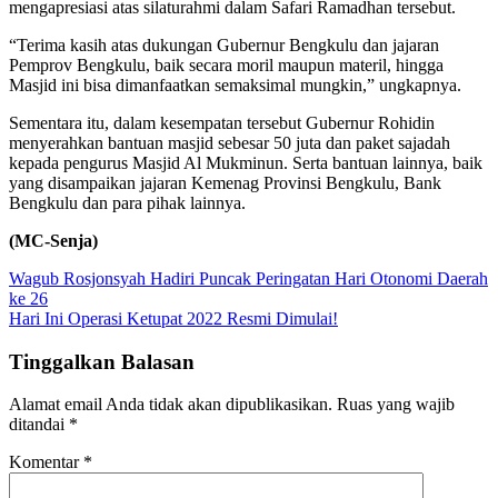
mengapresiasi atas silaturahmi dalam Safari Ramadhan tersebut.
“Terima kasih atas dukungan Gubernur Bengkulu dan jajaran
Pemprov Bengkulu, baik secara moril maupun materil, hingga
Masjid ini bisa dimanfaatkan semaksimal mungkin,” ungkapnya.
Sementara itu, dalam kesempatan tersebut Gubernur Rohidin
menyerahkan bantuan masjid sebesar 50 juta dan paket sajadah
kepada pengurus Masjid Al Mukminun. Serta bantuan lainnya, baik
yang disampaikan jajaran Kemenag Provinsi Bengkulu, Bank
Bengkulu dan para pihak lainnya.
(MC-Senja)
Navigasi
Wagub Rosjonsyah Hadiri Puncak Peringatan Hari Otonomi Daerah
ke 26
pos
Hari Ini Operasi Ketupat 2022 Resmi Dimulai!
Tinggalkan Balasan
Alamat email Anda tidak akan dipublikasikan.
Ruas yang wajib
ditandai
*
Komentar
*