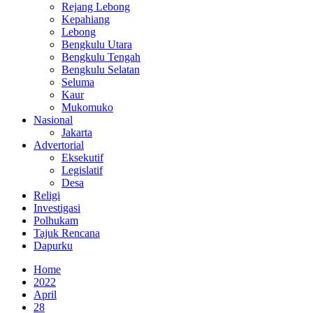
Rejang Lebong
Kepahiang
Lebong
Bengkulu Utara
Bengkulu Tengah
Bengkulu Selatan
Seluma
Kaur
Mukomuko
Nasional
Jakarta
Advertorial
Eksekutif
Legislatif
Desa
Religi
Investigasi
Polhukam
Tajuk Rencana
Dapurku
Home
2022
April
28