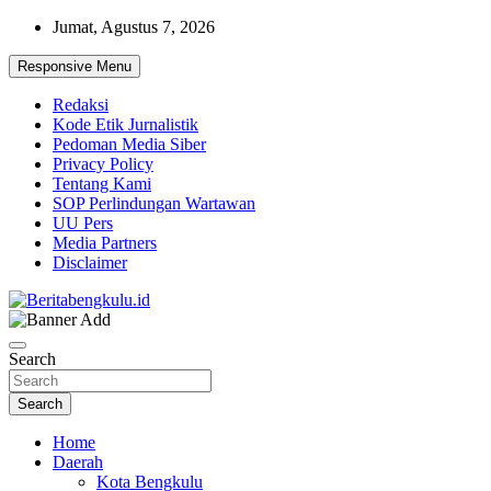
Skip
Jumat, Agustus 7, 2026
to
content
Responsive Menu
Redaksi
Kode Etik Jurnalistik
Pedoman Media Siber
Privacy Policy
Tentang Kami
SOP Perlindungan Wartawan
UU Pers
Media Partners
Disclaimer
Profesional & Independen
Beritabengkulu.id
Search
Search
Home
Daerah
Kota Bengkulu